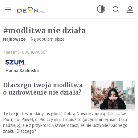
Przejdź do menu głównego
Przejdź do treści
#modlitwa nie działa
Najnowsze
Najpopularniejsze
7 lat temu
DUCHOWOŚĆ
Hanna Szalińska
Dlaczego twoja modlitwa
o uzdrowienie nie działa?
Ty też jesteś posłany, by głosić Dobrą Nowinę z mocą, tak jak św.
Piotr, św. Paweł, o. Pio czy inni. I robisz to (przynajmniej mam taką
nadzieję), ale z przykrością stwierdzasz, że nie uczyniłeś żadnego
znaku. Dlaczego?