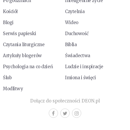
Po godzinach
Inteligentne życie
Kościół
Czytelnia
Blogi
Wideo
Serwis papieski
Duchowość
Czytania liturgiczne
Biblia
Artykuły blogerów
Świadectwa
Psychologia na co dzień
Ludzie i inspiracje
Ślub
Imiona i święci
Modlitwy
Dołącz do społeczności DEON.pl