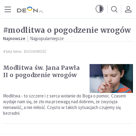
Przejdź do menu głównego
Przejdź do treści
#modlitwa o pogodzenie wrogów
Najnowsze
Najpopularniejsze
4 lata temu
DUCHOWOŚĆ
Modlitwa św. Jana Pawła
II o pogodzenie wrogów
Modlitwa - to szczere i z serca wołanie do Boga o pomoc. Czasem
wydaje nam się, że zło ma przewagę nad dobrem, że zwycięża
nienawiść, a nie miłość. Często w takich sytuacjach czujemy się
bezradni.