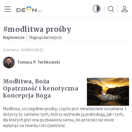
Przejdź do menu głównego
Przejdź do treści
#modlitwa prośby
Najnowsze
Najpopularniejsze
5 lat temu
KOMENTARZE
Tomasz P. Terlikowski
Modlitwa, Boża
Opatrzność i kenotyczna
koncepcja Boga
Modlitwa, szczególnie prośby, często jest niewłaściwie rozumiana. I
dotyczy to zarówno tych, którzy wytrwale ją praktykują, jak i tych,
dla których jest ona pozbawiona sensu, bo przecież nie może
wpłynąć na twardą rzeczywistość.