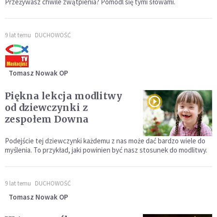
Przeżywasz chwile zwątpienia? Pomódl się tymi słowami.
9 lat temu
DUCHOWOŚĆ
Tomasz Nowak OP
Piękna lekcja modlitwy
od dziewczynki z
zespołem Downa
Podejście tej dziewczynki każdemu z nas może dać bardzo wiele do
myślenia. To przykład, jaki powinien być nasz stosunek do modlitwy.
9 lat temu
DUCHOWOŚĆ
Tomasz Nowak OP