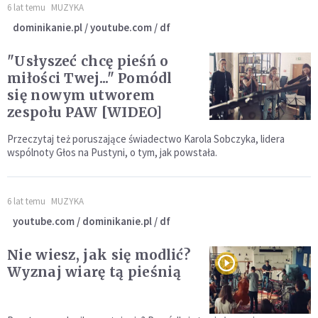
6 lat temu
MUZYKA
dominikanie.pl / youtube.com / df
"Usłyszeć chcę pieśń o
miłości Twej..." Pomódl
się nowym utworem
zespołu PAW [WIDEO]
Przeczytaj też poruszające świadectwo Karola Sobczyka, lidera
wspólnoty Głos na Pustyni, o tym, jak powstała.
6 lat temu
MUZYKA
youtube.com / dominikanie.pl / df
Nie wiesz, jak się modlić?
Wyznaj wiarę tą pieśnią