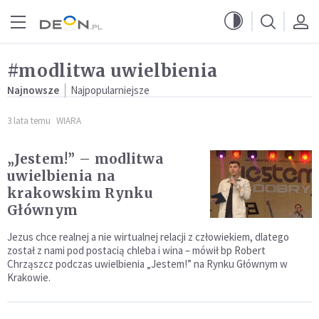
Przejdź do menu głównego
Przejdź do treści
#modlitwa uwielbienia
Najnowsze
Najpopularniejsze
3 lata temu
WIARA
„Jestem!” – modlitwa
uwielbienia na
krakowskim Rynku
Głównym
Jezus chce realnej a nie wirtualnej relacji z człowiekiem, dlatego
został z nami pod postacią chleba i wina – mówił bp Robert
Chrząszcz podczas uwielbienia „Jestem!” na Rynku Głównym w
Krakowie.