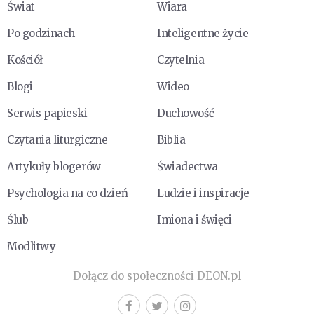
Świat
Wiara
Po godzinach
Inteligentne życie
Kościół
Czytelnia
Blogi
Wideo
Serwis papieski
Duchowość
Czytania liturgiczne
Biblia
Artykuły blogerów
Świadectwa
Psychologia na co dzień
Ludzie i inspiracje
Ślub
Imiona i święci
Modlitwy
Dołącz do społeczności DEON.pl