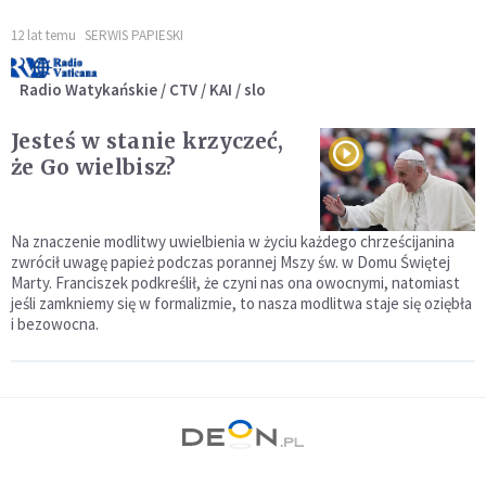
12 lat temu
SERWIS PAPIESKI
Radio Watykańskie / CTV / KAI / slo
Jesteś w stanie krzyczeć,
że Go wielbisz?
Na znaczenie modlitwy uwielbienia w życiu każdego chrześcijanina
zwrócił uwagę papież podczas porannej Mszy św. w Domu Świętej
Marty. Franciszek podkreślił, że czyni nas ona owocnymi, natomiast
jeśli zamkniemy się w formalizmie, to nasza modlitwa staje się oziębła
i bezowocna.