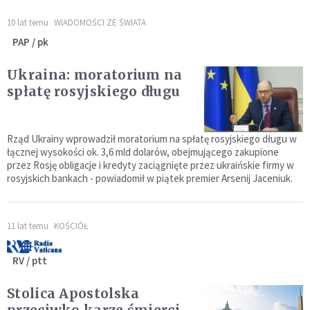
10 lat temu
WIADOMOŚCI ZE ŚWIATA
PAP / pk
Ukraina: moratorium na
spłatę rosyjskiego długu
Rząd Ukrainy wprowadził moratorium na spłatę rosyjskiego długu w
łącznej wysokości ok. 3,6 mld dolarów, obejmującego zakupione
przez Rosję obligacje i kredyty zaciągnięte przez ukraińskie firmy w
rosyjskich bankach - powiadomił w piątek premier Arsenij Jaceniuk.
11 lat temu
KOŚCIÓŁ
RV / ptt
Stolica Apostolska