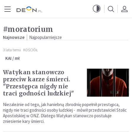
Przejdź do menu głównego
Przejdź do treści
#moratorium
Najnowsze
Najpopularniejsze
3 lata temu
KOŚCIÓŁ
KAI / mł
Watykan stanowczo
przeciw karze śmierci.
"Przestępca nigdy nie
traci godności ludzkiej"
Niezależnie od tego, jak haniebną zbrodnię popełnił przestępca,
nigdy nie traci godności osoby ludzkiej - mówił przedstawiciel Stolic
Apostolskiej w ONZ. Dlatego Watykan stanowczo postuluje
zniesienie kary śmierci.