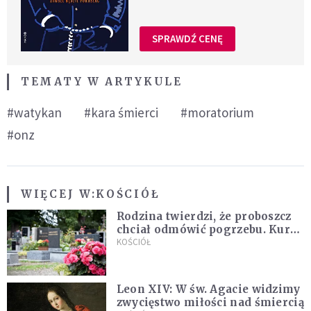
SPRAWDŹ CENĘ
TEMATY W ARTYKULE
#watykan
#kara śmierci
#moratorium
#onz
WIĘCEJ W:
KOŚCIÓŁ
Rodzina twierdzi, że proboszcz
chciał odmówić pogrzebu. Kuria
zapowiada wyjaśnienia
KOŚCIÓŁ
Leon XIV: W św. Agacie widzimy
zwycięstwo miłości nad śmiercią