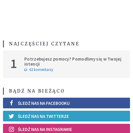
NAJCZĘŚCIEJ CZYTANE
1
Potrzebujesz pomocy? Pomodlimy się w Twojej
intencji
62 komentarzy
BĄDŹ NA BIEŻĄCO
ŚLEDŹ NAS NA FACEBOOKU
ŚLEDŹ NAS NA TWITTERZE
ŚLEDŹ NAS NA INSTAGRAMIE