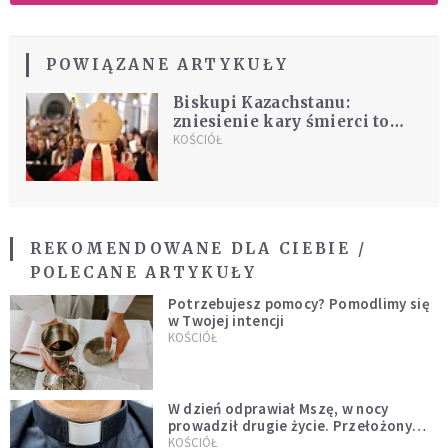
POWIĄZANE ARTYKUŁY
Biskupi Kazachstanu:
zniesienie kary śmierci to
postęp w etyce
KOŚCIÓŁ
REKOMENDOWANE DLA CIEBIE /
POLECANE ARTYKUŁY
Potrzebujesz pomocy? Pomodlimy się
w Twojej intencji
KOŚCIÓŁ
W dzień odprawiał Mszę, w nocy
prowadził drugie życie. Przełożony
kazał mu opuścić zakon
KOŚCIÓŁ