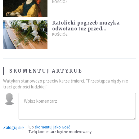
KOŚCIÓŁ
Katolicki pogrzeb muzyka
odwołano tuż przed
uroczystością. Powodem była
KOŚCIÓŁ
przynależność do masonerii
SKOMENTUJ ARTYKUŁ
Watykan stanowczo przeciw karze śmierci. "Przestępca nigdy nie
traci godności ludzkiej"
Zaloguj się
lub
skomentuj jako Gość
Twój komentarz będzie moderowany