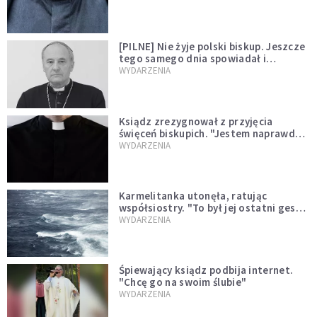
[PILNE] Nie żyje polski biskup. Jeszcze
tego samego dnia spowiadał i
sprawował Mszę świętą
WYDARZENIA
Ksiądz zrezygnował z przyjęcia
święceń biskupich. "Jestem naprawdę
niegodny"
WYDARZENIA
Karmelitanka utonęła, ratując
współsiostry. "To był jej ostatni gest
miłości"
WYDARZENIA
Śpiewający ksiądz podbija internet.
"Chcę go na swoim ślubie"
WYDARZENIA