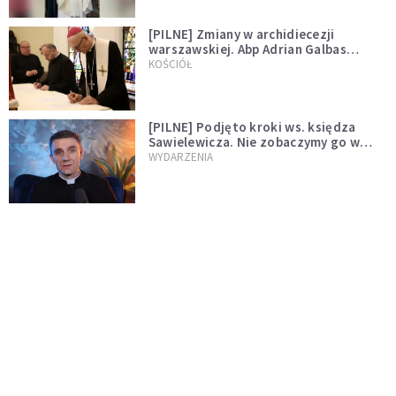
[PILNE] Zmiany w archidiecezji
warszawskiej. Abp Adrian Galbas
wręczył dekrety nowym proboszczom
KOŚCIÓŁ
[PILNE] Podjęto kroki ws. księdza
Sawielewicza. Nie zobaczymy go w
mediach
WYDARZENIA