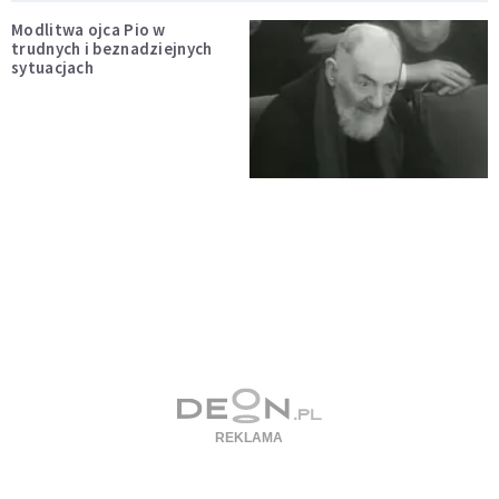
Modlitwa ojca Pio w
trudnych i beznadziejnych
sytuacjach