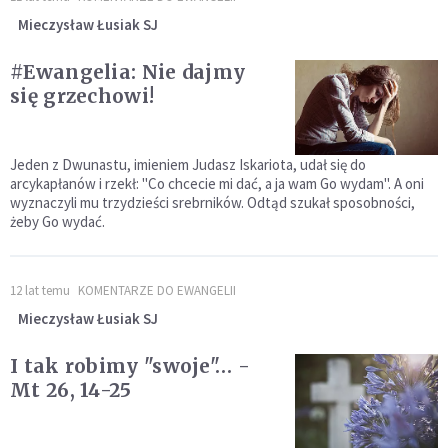
Mieczysław Łusiak SJ
#Ewangelia: Nie dajmy
się grzechowi!
Jeden z Dwunastu, imieniem Judasz Iskariota, udał się do
arcykapłanów i rzekł: "Co chcecie mi dać, a ja wam Go wydam". A oni
wyznaczyli mu trzydzieści srebrników. Odtąd szukał sposobności,
żeby Go wydać.
12 lat temu
KOMENTARZE DO EWANGELII
Mieczysław Łusiak SJ
I tak robimy "swoje"… -
Mt 26, 14-25