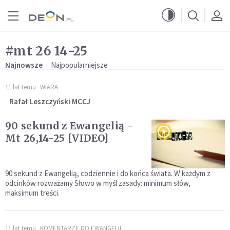
Przejdź do menu głównego
Przejdź do treści
#mt 26 14-25
Najnowsze
Najpopularniejsze
11 lat temu
WIARA
Rafał Leszczyński MCCJ
90 sekund z Ewangelią -
Mt 26,14-25 [VIDEO]
90 sekund z Ewangelią, codziennie i do końca świata. W każdym z
odcinków rozważamy Słowo w myśl zasady: minimum słów,
maksimum treści.
11 lat temu
KOMENTARZE DO EWANGELII