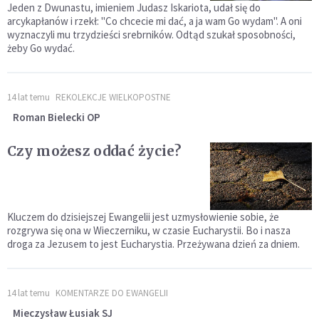
Jeden z Dwunastu, imieniem Judasz Iskariota, udał się do
arcykapłanów i rzekł: "Co chcecie mi dać, a ja wam Go wydam". A oni
wyznaczyli mu trzydzieści srebrników. Odtąd szukał sposobności,
żeby Go wydać.
14 lat temu
REKOLEKCJE WIELKOPOSTNE
Roman Bielecki OP
Czy możesz oddać życie?
Kluczem do dzisiejszej Ewangelii jest uzmysłowienie sobie, że
rozgrywa się ona w Wieczerniku, w czasie Eucharystii. Bo i nasza
droga za Jezusem to jest Eucharystia. Przeżywana dzień za dniem.
14 lat temu
KOMENTARZE DO EWANGELII
Mieczysław Łusiak SJ