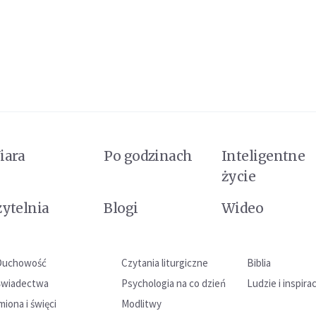
iara
Po godzinach
Inteligentne
życie
zytelnia
Blogi
Wideo
Duchowość
Czytania liturgiczne
Biblia
Świadectwa
Psychologia na co dzień
Ludzie i inspira
miona i święci
Modlitwy