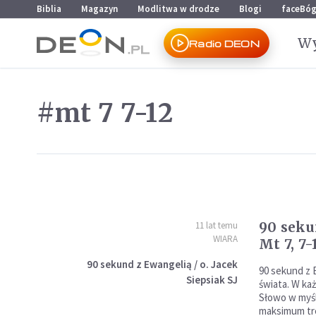
Przejdź do menu głównego
Przejdź do treści
Biblia
Magazyn
Modlitwa w drodze
Blogi
faceBó
Wy
Radio DEON
#mt 7 7-12
90 seku
11 lat temu
WIARA
Mt 7, 7-
90 sekund z Ewangelią / o. Jacek
90 sekund z 
Siepsiak SJ
świata. W k
Słowo w myśl
maksimum tre