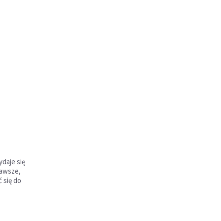
daje się
zawsze,
 się do