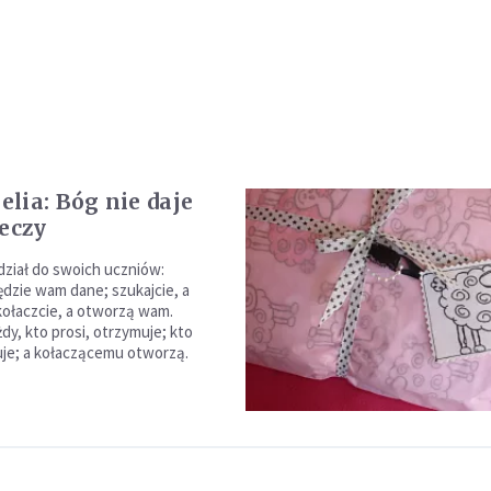
lia: Bóg nie daje
zeczy
ział do swoich uczniów:
ędzie wam dane; szukajcie, a
 kołaczcie, a otworzą wam.
dy, kto prosi, otrzymuje; kto
uje; a kołaczącemu otworzą.