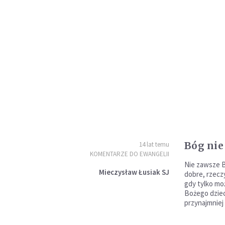
Bóg nie 
14 lat temu
KOMENTARZE DO EWANGELII
Nie zawsze B
Mieczysław Łusiak SJ
dobre, rzeczy
gdy tylko moż
Bożego dziec
przynajmniej