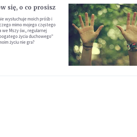
 się, o co prosisz
e wysłuchuje moich próśb i
aczego mimo mojego częstego
 we Mszy św., regularnej
"bogatego życia duchowego"
moim życiu nie gra?