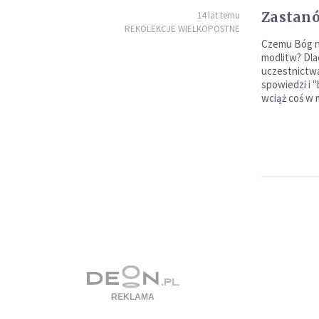
Zastanów
14 lat temu
REKOLEKCJE WIELKOPOSTNE
Czemu Bóg ni
modlitw? Dl
uczestnictwa
spowiedzi i 
wciąż coś w 