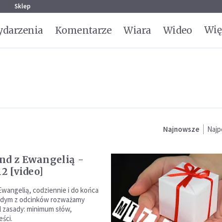
g
Sklep
Wię
darzenia
Komentarze
Wiara
Wideo
Najnowsze
Najp
nd z Ewangelią -
12 [video]
Ewangelią, codziennie i do końca
ażdym z odcinków rozważamy
 zasady: minimum słów,
ści.