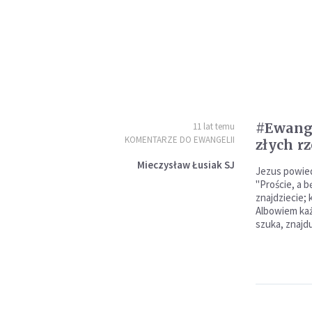
#Ewange
11 lat temu
KOMENTARZE DO EWANGELII
złych r
Mieczysław Łusiak SJ
Jezus powied
"Proście, a b
znajdziecie;
Albowiem każ
szuka, znajd