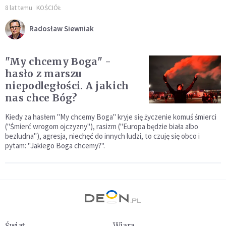
8 lat temu
KOŚCIÓŁ
Radosław Siewniak
"My chcemy Boga" -
hasło z marszu
niepodległości. A jakich
nas chce Bóg?
Kiedy za hasłem "My chcemy Boga" kryje się życzenie komuś śmierci
("Śmierć wrogom ojczyzny"), rasizm ("Europa będzie biała albo
bezludna"), agresja, niechęć do innych ludzi, to czuję się obco i
pytam: "Jakiego Boga chcemy?".
Świat
Wiara