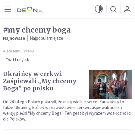
Przejdź do menu głównego
Przejdź do treści
#my chcemy boga
Najnowsze
Najpopularniejsze
4 lata temu
WIARA
Twitter / kb
Ukraińcy w cerkwi.
Zaśpiewali „My chcemy
Boga” po polsku
Od 24 lutego Polacy pokazali, że mają wielkie serce. Zauważają to
także Ukraińcy, którzy w prawosławnej cerkwi zaśpiewali polską
wersję pieśni "My chcemy Boga". Ten gest był wyrazem wdzięczności
dla Polaków.