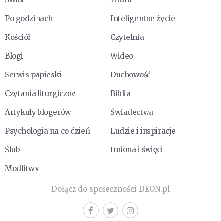
Po godzinach
Inteligentne życie
Kościół
Czytelnia
Blogi
Wideo
Serwis papieski
Duchowość
Czytania liturgiczne
Biblia
Artykuły blogerów
Świadectwa
Psychologia na co dzień
Ludzie i inspiracje
Ślub
Imiona i święci
Modlitwy
Dołącz do społeczności DEON.pl