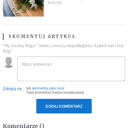
uroczystością. Powodem była
KOŚCIÓŁ
przynależność do masonerii
SKOMENTUJ ARTYKUŁ
"My chcemy Boga" - hasło z marszu niepodległości. A jakich nas chce
Bóg?
Zaloguj się
lub
skomentuj jako Gość
Twój komentarz będzie moderowany
DODAJ KOMENTARZ
Komentarze (
)