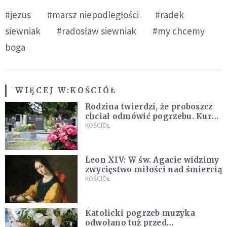
#jezus
#marsz niepodległości
#radek
siewniak
#radosław siewniak
#my chcemy
boga
WIĘCEJ W:
KOŚCIÓŁ
Rodzina twierdzi, że proboszcz
chciał odmówić pogrzebu. Kuria
zapowiada wyjaśnienia
KOŚCIÓŁ
Leon XIV: W św. Agacie widzimy
zwycięstwo miłości nad śmiercią
KOŚCIÓŁ
Katolicki pogrzeb muzyka
odwołano tuż przed