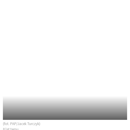
(fot. PAP/Jacek Turczyk)
8 lat temu