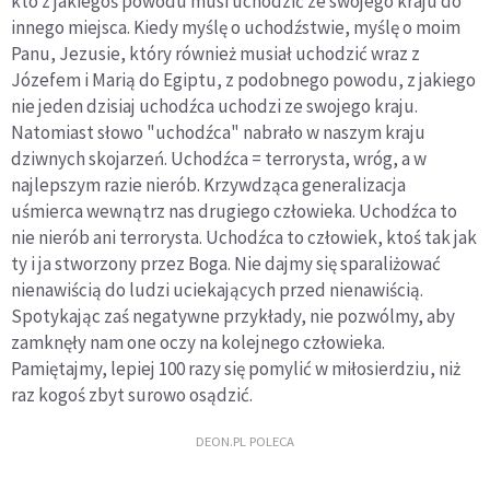
kto z jakiegoś powodu musi uchodzić ze swojego kraju do
innego miejsca. Kiedy myślę o uchodźstwie, myślę o moim
Panu, Jezusie, który również musiał uchodzić wraz z
Józefem i Marią do Egiptu, z podobnego powodu, z jakiego
nie jeden dzisiaj uchodźca uchodzi ze swojego kraju.
Natomiast słowo "uchodźca" nabrało w naszym kraju
dziwnych skojarzeń. Uchodźca = terrorysta, wróg, a w
najlepszym razie nierób. Krzywdząca generalizacja
uśmierca wewnątrz nas drugiego człowieka. Uchodźca to
nie nierób ani terrorysta. Uchodźca to człowiek, ktoś tak jak
ty i ja stworzony przez Boga. Nie dajmy się sparaliżować
nienawiścią do ludzi uciekających przed nienawiścią.
Spotykając zaś negatywne przykłady, nie pozwólmy, aby
zamknęły nam one oczy na kolejnego człowieka.
Pamiętajmy, lepiej 100 razy się pomylić w miłosierdziu, niż
raz kogoś zbyt surowo osądzić.
DEON.PL POLECA