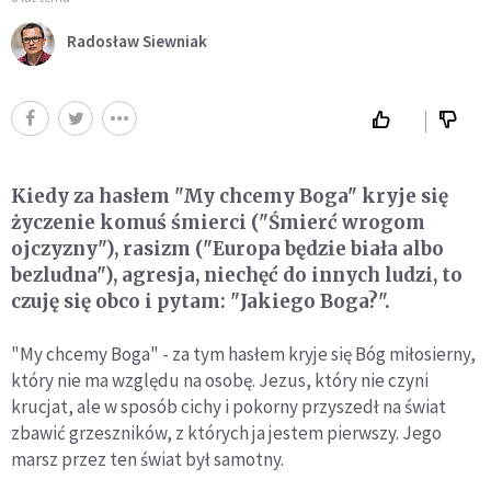
Radosław Siewniak
Kiedy za hasłem "My chcemy Boga" kryje się
życzenie komuś śmierci ("Śmierć wrogom
ojczyzny"), rasizm ("Europa będzie biała albo
bezludna"), agresja, niechęć do innych ludzi, to
czuję się obco i pytam: "Jakiego Boga?".
"My chcemy Boga" - za tym hasłem kryje się Bóg miłosierny,
który nie ma względu na osobę. Jezus, który nie czyni
krucjat, ale w sposób cichy i pokorny przyszedł na świat
zbawić grzeszników, z których ja jestem pierwszy. Jego
marsz przez ten świat był samotny.