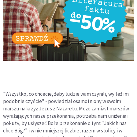
"Wszystko, co chcecie, żeby ludzie wam czynili, wy też im
podobnie czyńcie" - powiedział osamotniony w swoim
marszu na krzyż Jezus z Nazaretu. Może zamiast marszów
wyrażających nasze przekonania, potrzeba nam uniżenia i
pokuty, by usłyszeć Boże przekonanie o tym: "Jakich nas
chce Bóg?" i w nie mniejszej liczbie, razem w stolicy i w