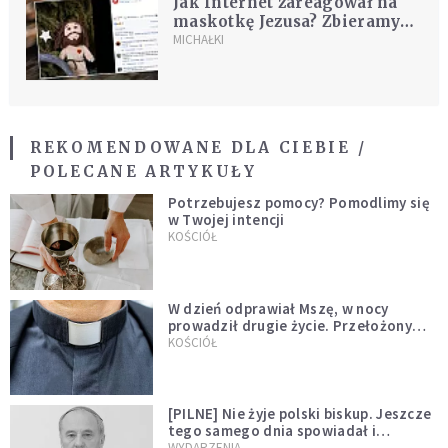
Jak Internet zareagował na
maskotkę Jezusa? Zbieramy
najciekawsze opinie
MICHAŁKI
REKOMENDOWANE DLA CIEBIE /
POLECANE ARTYKUŁY
Potrzebujesz pomocy? Pomodlimy się
w Twojej intencji
KOŚCIÓŁ
W dzień odprawiał Mszę, w nocy
prowadził drugie życie. Przełożony
kazał mu opuścić zakon
KOŚCIÓŁ
[PILNE] Nie żyje polski biskup. Jeszcze
tego samego dnia spowiadał i
sprawował Mszę świętą
WYDARZENIA