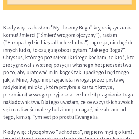
Kiedy więc za hasłem "My chcemy Boga" kryje się życzenie
komuś śmierci ("Śmierć wrogom ojczyzny"), rasizm
("Europa będzie biała albo bezludna"), agresja, niechęć do
innych ludzi, to czuję się obco i pytam: "Jakiego Boga?".
Chrystus, którego poznałem i którego kocham, to ktoś, kto
zrezygnował z własnej pozycji i własnego bezpieczeństwa
po to, aby uratować m.in. kogoś tak upadłego i nędznego
jak ja. Mnie, Jego nieprzyjaciela i wroga, przez postawę
radykalnej miłości, która przybrała kształt krzyża,
przemienił w swego przyjaciela i wzbudził pragnienie Jego
naśladownictwa. Dlatego uważam, że ze wszystkich swoich
sił i możliwości należy ludziom pomagać, niezależnie od
tego, kim są. Tym jest po prostu Ewangelia.
Kiedy więc słyszę słowo "uchodźca", najpierw myślę o kimś,