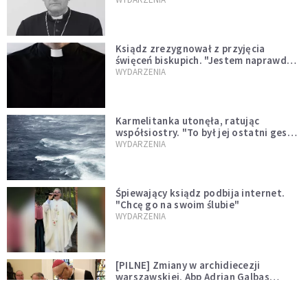
Ksiądz zrezygnował z przyjęcia
święceń biskupich. "Jestem naprawdę
niegodny"
WYDARZENIA
Karmelitanka utonęła, ratując
współsiostry. "To był jej ostatni gest
miłości"
WYDARZENIA
Śpiewający ksiądz podbija internet.
"Chcę go na swoim ślubie"
WYDARZENIA
[PILNE] Zmiany w archidiecezji
warszawskiej. Abp Adrian Galbas
wręczył dekrety nowym proboszczom
KOŚCIÓŁ