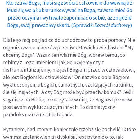
Kto szuka Boga, musi się zwrócić całkowicie do wewnątrz.
Musi się wciąż ukierunkowywać na Boga, zawsze mieć Go
przed oczyma i wytrwale zapominać o sobie, aż znajdzie
Boga, swój prawdziwy skarb. (Sprawdź:
Rozwój duchowy
)
Dlatego mój pogląd co do uchodźców to próba pomocy. Nie
organizowanie marszów przeciw człowiekowi z hasłem "My
chcemy Boga". Wszak ten właśnie Bóg, wbrew temu, co
robimy z Jego imieniem i jak Go użyjemy czy z
instrumentalizujemy, nie jest Bogiem przeciw człowiekowi,
ale jest Bogiem ku człowiekowi. On nazwie siebie Bogiem
wykluczonych, ubogich, samotnych, szukających ratunku,
źle się mających. A czy Bóg może być przeciw komuś? Jeśli
sięgniesz po Biblię, przeczytasz w niej, że Bóg jest przeciw
postawom wykluczającym innych. To dramatyczny
paradoks marszu z 11 listopada.
Pytaniem, nad którym koniecznie trzeba się pochylić i które
wymaga zastanowienia i dyskusji, jest pytanie o to, jak