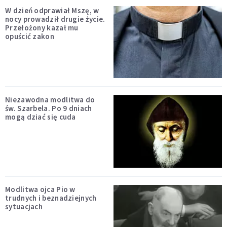
W dzień odprawiał Mszę, w
nocy prowadził drugie życie.
Przełożony kazał mu
opuścić zakon
Niezawodna modlitwa do
św. Szarbela. Po 9 dniach
mogą dziać się cuda
Modlitwa ojca Pio w
trudnych i beznadziejnych
sytuacjach