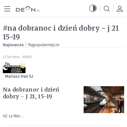
Przejdź do menu głównego
Przejdź do treści
#na dobranoc i dzień dobry - j 21
15-19
Najnowsze
Najpopularniejsze
12 lat temu
WIARA
Mariusz Han SJ
Na dobranoc i dzień
dobry - J 21, 15-19
Iść za Nim…