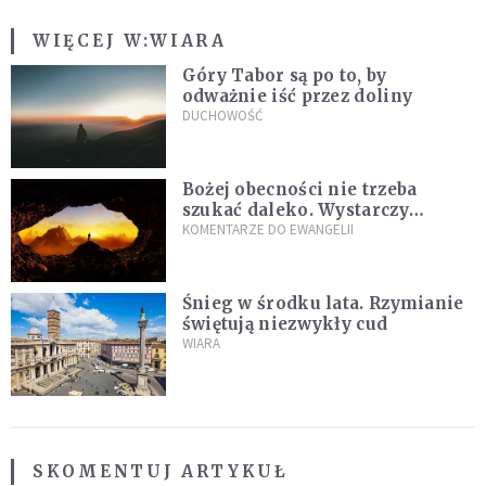
WIĘCEJ W:
WIARA
Góry Tabor są po to, by
odważnie iść przez doliny
DUCHOWOŚĆ
Bożej obecności nie trzeba
szukać daleko. Wystarczy
nauczyć się słuchać
KOMENTARZE DO EWANGELII
Śnieg w środku lata. Rzymianie
świętują niezwykły cud
WIARA
SKOMENTUJ ARTYKUŁ