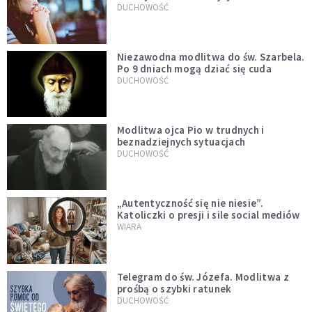
DUCHOWOŚĆ
Niezawodna modlitwa do św. Szarbela.
Po 9 dniach mogą dziać się cuda
DUCHOWOŚĆ
Modlitwa ojca Pio w trudnych i
beznadziejnych sytuacjach
DUCHOWOŚĆ
„Autentyczność się nie niesie”.
Katoliczki o presji i sile social mediów
WIARA
Telegram do św. Józefa. Modlitwa z
prośbą o szybki ratunek
DUCHOWOŚĆ