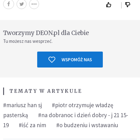
Tworzymy DEON.pl dla Ciebie
Tu możesz nas wesprzeć.
WSPOMÓŻ NAS
TEMATY W ARTYKULE
#mariusz han sj
#piotr otrzymuje władzę
pasterską
#na dobranoc i dzień dobry - j 21 15-
19
#iść za nim
#o budzeniu i wstawaniu