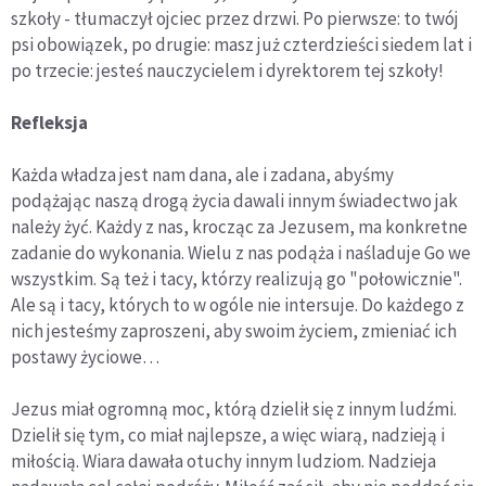
szkoły - tłumaczył ojciec przez drzwi. Po pierwsze: to twój
psi obowiązek, po drugie: masz już czterdzieści siedem lat i
po trzecie: jesteś nauczycielem i dyrektorem tej szkoły!
Refleksja
Każda władza jest nam dana, ale i zadana, abyśmy
podążając naszą drogą życia dawali innym świadectwo jak
należy żyć. Każdy z nas, krocząc za Jezusem, ma konkretne
zadanie do wykonania. Wielu z nas podąża i naśladuje Go we
wszystkim. Są też i tacy, którzy realizują go "połowicznie".
Ale są i tacy, których to w ogóle nie intersuje. Do każdego z
nich jesteśmy zaproszeni, aby swoim życiem, zmieniać ich
postawy życiowe…
Jezus miał ogromną moc, którą dzielił się z innym ludźmi.
Dzielił się tym, co miał najlepsze, a więc wiarą, nadzieją i
miłością. Wiara dawała otuchy innym ludziom. Nadzieja