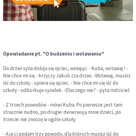
Opowiadanie pt. "O budzeniu i wstawaniu"
Do drzwi syna dobija się ojciec, wołając: - Kuba, wstawaj ! -
Nie chce mi się - krzyczy Jakub zza drzwi. -Wstawaj, musisz
iść do szkoły - upiera się ojciec. - Nie chce mi się iść do
szkoły - odburkuje synalek. -Dlaczego nie? - pyta rodziciel.
- Z trzech powodów - mówi Kuba. Po pierwsze: jest tam
strasznie nudno, po drugie: denerwują mnie dzieci, po
trzecie: nie znoszę w ogóle szkoły.
- A ja ci podam trzy powody, dla których musisz iść do