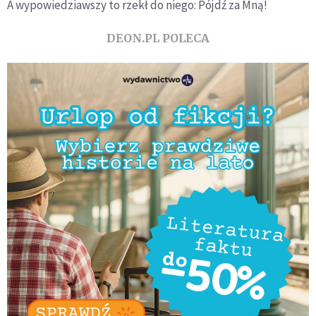
A wypowiedziawszy to rzekł do niego: Pójdź za Mną!
DEON.PL POLECA