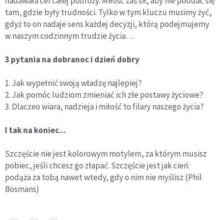
nadawała cel całej podróży. Miłość zaś sił, aby nie poddać się
tam, gdzie były trudności. Tylko w tym kluczu musimy żyć,
gdyż to on nadaje sens każdej decyzji, którą podejmujemy
w naszym codzinnym trudzie życia…
3 pytania na dobranoc i dzień dobry
1. Jak wypełnić swoją władzę najlepiej?
2. Jak pomóc ludziom zmieniać ich złe postawy życiowe?
3. Dlaczeo wiara, nadzieja i miłość to filary naszego życia?
I tak na koniec...
Szczęście nie jest kolorowym motylem, za którym musisz
pobiec, jeśli chcesz go złapać. Szczęście jest jak cień:
podąża za tobą nawet wtedy, gdy o nim nie myślisz (Phil
Bosmans)