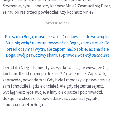
Szymonie, synu Jana, czy kochasz Mnie? Zasmucił się Piotr,
że mu po raz trzeci powiedział: Czy kochasz Mnie?
DEON.PL POLECA
Kto szuka Boga, musi się zwrócić całkowicie do wewnątrz.
Musi się wciąż ukierunkowywać na Boga, zawsze mieć Go
przed oczyma i wytrwale zapominać o sobie, aż znajdzie
Boga, swój prawdziwy skarb. (Sprawdź:
Rozwój duchowy
)
I rzekł do Niego: Panie, Ty wszystko wiesz, Ty wiesz, że Cię
kocham. Rzekł do niego Jezus: Paś owce moje. Zaprawdę,
zaprawdę, powiadam ci: Gdy byłeś młodszy, opasywałeś się
sam i chodziłeś, gdzie chciałeś. Ale gdy się zestarzejesz,
wyciągniesz ręce swoje, a inny cię opasze i poprowadzi,
dokąd nie chcesz. To powiedział, aby zaznaczyć, jaką
śmiercią uwielbi Boga.