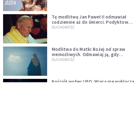
Tę modlitwę Jan Paweł II odmawiał
codziennie aż do śmierci. Podyktował
mu ją ojciec
DUCHOWOŚĆ
Modlitwa do Matki Bożej od spraw
niemożliwych. Odmawiaj ją, gdy
wszystko idzie źle
DUCHOWOŚĆ
Kościół wobec UFO. Wiara nie wyklucza
życia pozaziemskiego
KOŚCIÓŁ