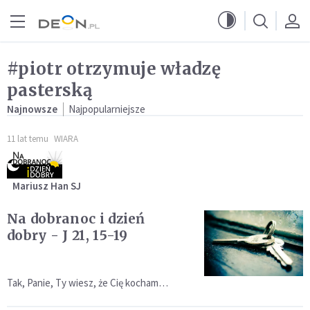
Przejdź do menu głównego
Przejdź do treści
#piotr otrzymuje władzę
pasterską
Najnowsze
Najpopularniejsze
11 lat temu
WIARA
Mariusz Han SJ
Na dobranoc i dzień
dobry - J 21, 15-19
Tak, Panie, Ty wiesz, że Cię kocham…