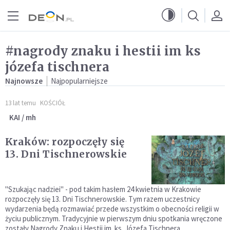
Przejdź do menu głównego
Przejdź do treści
#nagrody znaku i hestii im ks
józefa tischnera
Najnowsze
Najpopularniejsze
13 lat temu
KOŚCIÓŁ
KAI / mh
Kraków: rozpoczęły się
13. Dni Tischnerowskie
"Szukając nadziei" - pod takim hasłem 24 kwietnia w Krakowie
rozpoczęły się 13. Dni Tischnerowskie. Tym razem uczestnicy
wydarzenia będą rozmawiać przede wszystkim o obecności religii w
życiu publicznym. Tradycyjnie w pierwszym dniu spotkania wręczone
zostały Nagrody Znaku i Hestii im. ks. Józefa Tischnera.