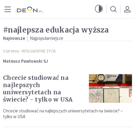
Przejdź do menu głównego
Przejdź do treści
#najlepsza edukacja wyższa
Najnowsze
Najpopularniejsze
5 lat temu
INTELIGENTNE ŻYCIE
Mateusz Pawłowski SJ
Chcecie studiować na
najlepszych
uniwersytetach na
świecie? - tylko w USA
Chcecie studiować na najlepszych uniwersytetach na świecie? –
tylko w USA