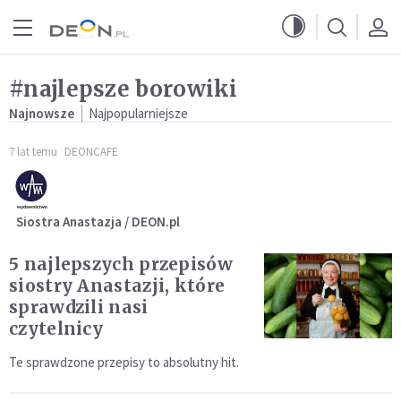
Przejdź do menu głównego
Przejdź do treści
#najlepsze borowiki
Najnowsze
Najpopularniejsze
7 lat temu
DEONCAFE
Siostra Anastazja / DEON.pl
5 najlepszych przepisów
siostry Anastazji, które
sprawdzili nasi
czytelnicy
Te sprawdzone przepisy to absolutny hit.