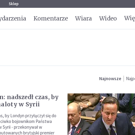
g
Sklep
Wię
darzenia
Komentarze
Wiara
Wideo
Najnowsze
Najp
: nadszedł czas, by
naloty w Syrii
s, by Londyn przyłączył się do
eciwko bojownikom Państwa
w Syrii - przekonywał w
utowanych brytyjski premier