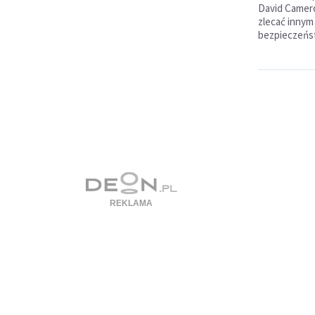
David Camero
zlecać innym 
bezpieczeńst