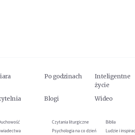
iara
Po godzinach
Inteligentne
życie
zytelnia
Blogi
Wideo
Duchowość
Czytania liturgiczne
Biblia
Świadectwa
Psychologia na co dzień
Ludzie i inspira