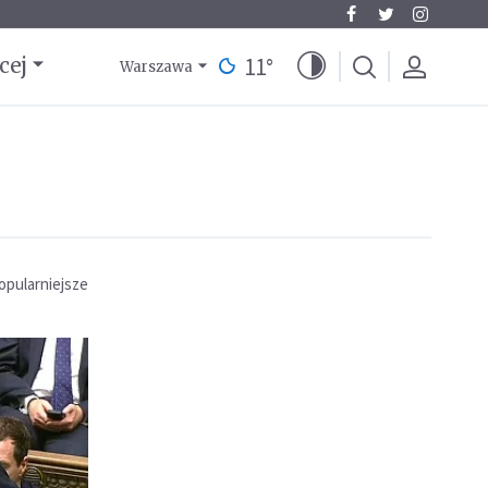
11
°
cej
Warszawa
opularniejsze