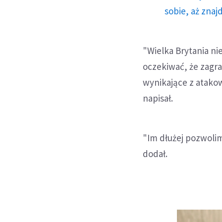
sobie, aż znaj
"Wielka Brytania ni
oczekiwać, że zagran
wynikające z atakow
napisał.
"Im dłużej pozwolim
dodał.