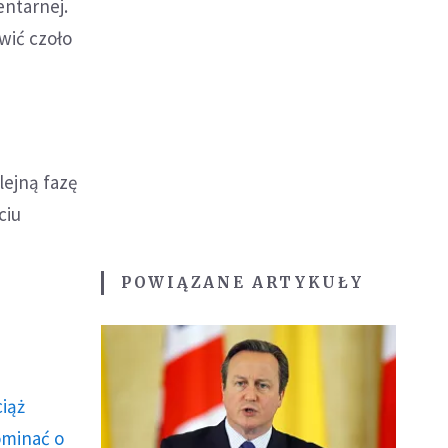
entarnej.
awić czoło
ejną fazę
ciu
POWIĄZANE ARTYKUŁY
ciąż
ominać o