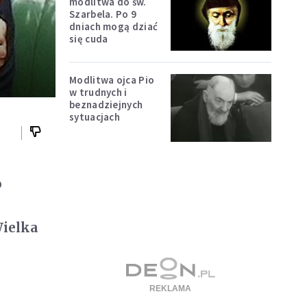
modlitwa do św.
Szarbela. Po 9
dniach mogą dziać
się cuda
Modlitwa ojca Pio
w trudnych i
beznadziejnych
sytuacjach
o
Wielka