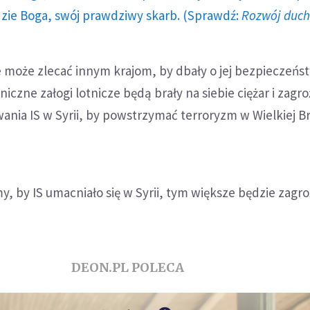
dzie Boga, swój prawdziwy skarb. (Sprawdź:
Rozwój duc
e może zlecać innym krajom, by dbały o jej bezpieczeńst
iczne załogi lotnicze będą brały na siebie ciężar i zagr
ania IS w Syrii, by powstrzymać terroryzm w Wielkiej Bry
y, by IS umacniało się w Syrii, tym większe będzie zagro
DEON.PL POLECA