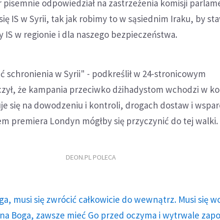
 pisemnie odpowiedział na zastrzeżenia komisji parlam
ę IS w Syrii, tak jak robimy to w sąsiednim Iraku, by st
y IS w regionie i dla naszego bezpieczeństwa.
 schronienia w Syrii" - podkreślił w 24-stronicowym
ył, że kampania przeciwko dżihadystom wchodzi w kol
je się na dowodzeniu i kontroli, drogach dostaw i wspar
m premiera Londyn mógłby się przyczynić do tej walki.
DEON.PL POLECA
ga, musi się zwrócić całkowicie do wewnątrz. Musi się w
a Boga, zawsze mieć Go przed oczyma i wytrwale zap