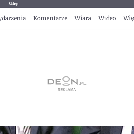
g
Sklep
Wię
darzenia
Komentarze
Wiara
Wideo