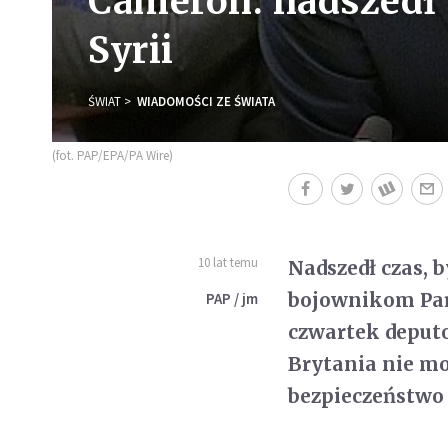
Cameron: nadszedł 
Syrii
ŚWIAT
WIADOMOŚCI ZE ŚWIATA
(fot. PAP/EPA/PA Wire)
10 lat temu
Nadszedł czas, 
bojownikom Pań
PAP / jm
czwartek deput
Brytania nie mo
bezpieczeństwo 