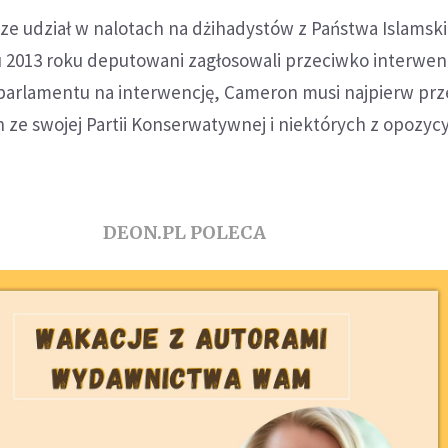
rze udział w nalotach na dżihadystów z Państwa Islamski
iu 2013 roku deputowani zagłosowali przeciwko interwencj
parlamentu na interwencję, Cameron musi najpierw pr
ze swojej Partii Konserwatywnej i niektórych z opozycyj
DEON.PL POLECA