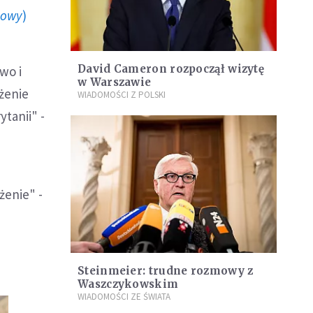
howy
)
David Cameron rozpoczął wizytę
wo i
w Warszawie
ożenie
WIADOMOŚCI Z POLSKI
tanii" -
żenie" -
Steinmeier: trudne rozmowy z
Waszczykowskim
WIADOMOŚCI ZE ŚWIATA