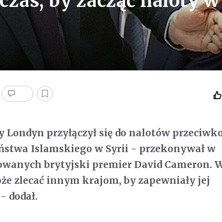
czas, by zacząć naloty w
by Londyn przyłączył się do nalotów przeciwk
stwa Islamskiego w Syrii - przekonywał w
owanych brytyjski premier David Cameron. 
że zlecać innym krajom, by zapewniały jej
- dodał.