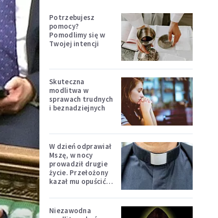
Potrzebujesz
pomocy?
Pomodlimy się w
Twojej intencji
Skuteczna
modlitwa w
sprawach trudnych
i beznadziejnych
W dzień odprawiał
Mszę, w nocy
prowadził drugie
życie. Przełożony
kazał mu opuścić
zakon
Niezawodna