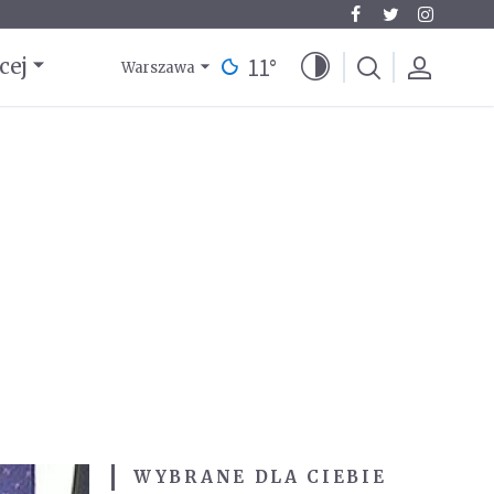
11
°
cej
Warszawa
WYBRANE DLA CIEBIE