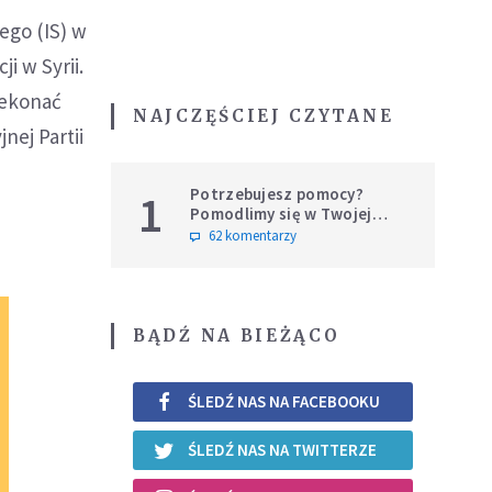
ego (IS) w
i w Syrii.
zekonać
NAJCZĘŚCIEJ CZYTANE
nej Partii
Potrzebujesz pomocy?
1
Pomodlimy się w Twojej
intencji
62 komentarzy
BĄDŹ NA BIEŻĄCO
ŚLEDŹ NAS NA FACEBOOKU
ŚLEDŹ NAS NA TWITTERZE