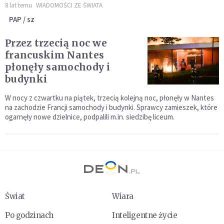
8 lat temu
WIADOMOŚCI ZE ŚWIATA
PAP / sz
Przez trzecią noc we
francuskim Nantes
płonęły samochody i
budynki
W nocy z czwartku na piątek, trzecią kolejną noc, płonęły w Nantes
na zachodzie Francji samochody i budynki. Sprawcy zamieszek, które
ogarnęły nowe dzielnice, podpalili m.in. siedzibę liceum.
Świat
Wiara
Po godzinach
Inteligentne życie