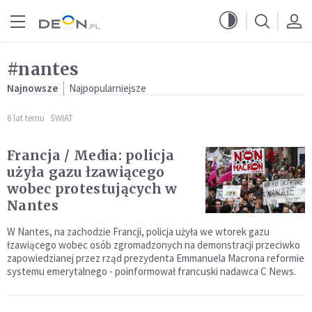
Przejdź do menu głównego
Przejdź do treści
#nantes
Najnowsze
Najpopularniejsze
6 lat temu
ŚWIAT
Francja / Media: policja
użyła gazu łzawiącego
wobec protestujących w
Nantes
W Nantes, na zachodzie Francji, policja użyła we wtorek gazu
łzawiącego wobec osób zgromadzonych na demonstracji przeciwko
zapowiedzianej przez rząd prezydenta Emmanuela Macrona reformie
systemu emerytalnego - poinformował francuski nadawca C News.