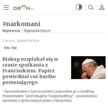
Przejdź do menu głównego
Przejdź do treści
#narkomani
Najnowsze
Najpopularniejsze
7 lat temu
SERWIS PAPIESKI
KAI / kw
Biskup rozpłakał się w
czasie spotkania z
Franciszkiem. Papież
powiedział coś bardzo
poruszającego
- Opowiedziałem o tym wszystkim i poprosiłem go o modlitwę.
Powiedziałem: "potrzebujemy Twojej modlitwy" - powiedział po
spotkaniu z ojcem świętym jeden z hierarchów.