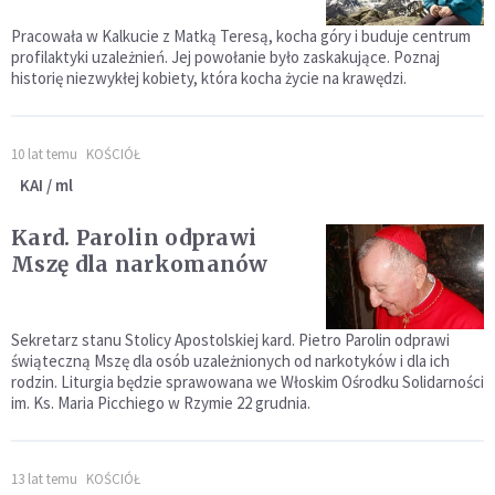
Pracowała w Kalkucie z Matką Teresą, kocha góry i buduje centrum
profilaktyki uzależnień. Jej powołanie było zaskakujące. Poznaj
historię niezwykłej kobiety, która kocha życie na krawędzi.
10 lat temu
KOŚCIÓŁ
KAI / ml
Kard. Parolin odprawi
Mszę dla narkomanów
Sekretarz stanu Stolicy Apostolskiej kard. Pietro Parolin odprawi
świąteczną Mszę dla osób uzależnionych od narkotyków i dla ich
rodzin. Liturgia będzie sprawowana we Włoskim Ośrodku Solidarności
im. Ks. Maria Picchiego w Rzymie 22 grudnia.
13 lat temu
KOŚCIÓŁ