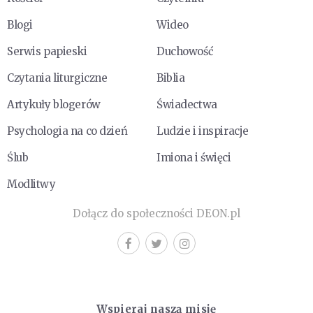
Blogi
Wideo
Serwis papieski
Duchowość
Czytania liturgiczne
Biblia
Artykuły blogerów
Świadectwa
Psychologia na co dzień
Ludzie i inspiracje
Ślub
Imiona i święci
Modlitwy
Dołącz do społeczności DEON.pl
Wspieraj naszą misję