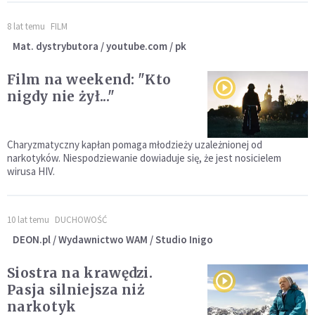
8 lat temu
FILM
Mat. dystrybutora / youtube.com / pk
Film na weekend: "Kto
nigdy nie żył..."
Charyzmatyczny kapłan pomaga młodzieży uzależnionej od
narkotyków. Niespodziewanie dowiaduje się, że jest nosicielem
wirusa HIV.
10 lat temu
DUCHOWOŚĆ
DEON.pl / Wydawnictwo WAM / Studio Inigo
Siostra na krawędzi.
Pasja silniejsza niż
narkotyk