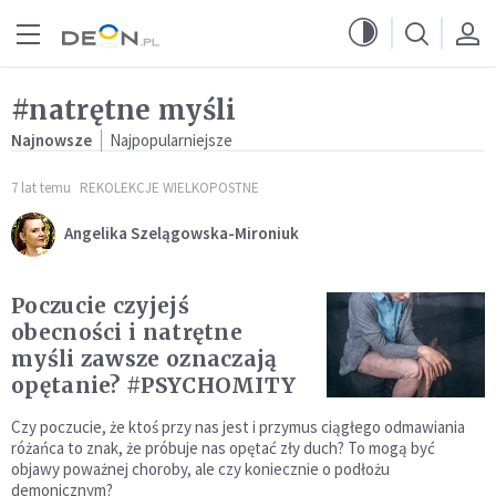
Przejdź do menu głównego
Przejdź do treści
#natrętne myśli
Najnowsze
Najpopularniejsze
7 lat temu
REKOLEKCJE WIELKOPOSTNE
Angelika Szelągowska-Mironiuk
Poczucie czyjejś
obecności i natrętne
myśli zawsze oznaczają
opętanie? #PSYCHOMITY
Czy poczucie, że ktoś przy nas jest i przymus ciągłego odmawiania
różańca to znak, że próbuje nas opętać zły duch? To mogą być
objawy poważnej choroby, ale czy koniecznie o podłożu
demonicznym?