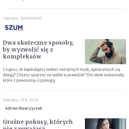
7 lat temu
DUCHOWOŚĆ
Dwa skuteczne sposoby,
by wyzwolić się z
kompleksów
Czujesz, że kapitulujesz wobec natrętnych myśli, opinie innych cię
dołują? Chcesz spojrzeć na siebie w prawdzie? Oto dwie wskazówki,
które z pewnością ci pomogą.
9 lat temu
STYL ŻYCIA
Adrian Wawrzyczek
Groźne pokusy, których
nie zauważasz