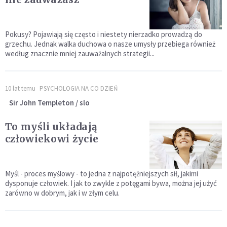
Pokusy? Pojawiają się często i niestety nierzadko prowadzą do
grzechu. Jednak walka duchowa o nasze umysły przebiega również
według znacznie mniej zauważalnych strategii...
10 lat temu
PSYCHOLOGIA NA CO DZIEŃ
Sir John Templeton / slo
To myśli układają
człowiekowi życie
Myśl - proces myślowy - to jedna z najpotężniejszych sił, jakimi
dysponuje człowiek. I jak to zwykle z potęgami bywa, można jej użyć
zarówno w dobrym, jak i w złym celu.