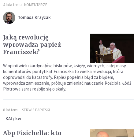
4 lata temu
KOMENTARZE
Tomasz Krzyżak
Jaką rewolucję
wprowadza papież
Franciszek?
W opinii wielu kardynałów, biskupów, księży, wiernych, całej masy
komentatorów pontyfikat Franciszka to wielka rewolucja, która
doprowadzi do katastrofy. Papież popełnia błąd za błędem,
wprowadza zamieszanie, próbuje zmieniać nauczanie Kościoła. Łódź
Piotrowa zaraz rozbije się o skały.
8 lat temu
SERWIS PAPIESKI
KAI / kw
Abp Fisichella: kto