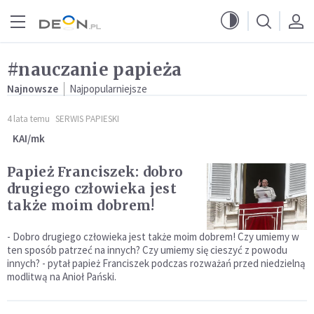
Przejdź do menu głównego
Przejdź do treści
#nauczanie papieża
Najnowsze
Najpopularniejsze
4 lata temu
SERWIS PAPIESKI
KAI/mk
Papież Franciszek: dobro
drugiego człowieka jest
także moim dobrem!
- Dobro drugiego człowieka jest także moim dobrem! Czy umiemy w
ten sposób patrzeć na innych? Czy umiemy się cieszyć z powodu
innych? - pytał papież Franciszek podczas rozważań przed niedzielną
modlitwą na Anioł Pański.