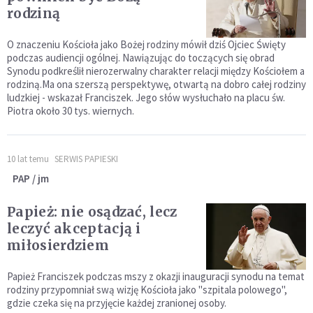
rodziną
O znaczeniu Kościoła jako Bożej rodziny mówił dziś Ojciec Święty
podczas audiencji ogólnej. Nawiązując do toczących się obrad
Synodu podkreślił nierozerwalny charakter relacji między Kościołem a
rodziną.Ma ona szerszą perspektywę, otwartą na dobro całej rodziny
ludzkiej - wskazał Franciszek. Jego słów wysłuchało na placu św.
Piotra około 30 tys. wiernych.
10 lat temu
SERWIS PAPIESKI
PAP / jm
Papież: nie osądzać, lecz
leczyć akceptacją i
miłosierdziem
Papież Franciszek podczas mszy z okazji inauguracji synodu na temat
rodziny przypomniał swą wizję Kościoła jako "szpitala polowego",
gdzie czeka się na przyjęcie każdej zranionej osoby.