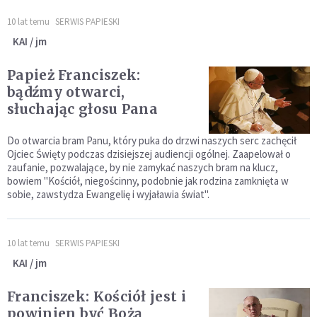
10 lat temu
SERWIS PAPIESKI
KAI / jm
Papież Franciszek:
bądźmy otwarci,
słuchając głosu Pana
Do otwarcia bram Panu, który puka do drzwi naszych serc zachęcił
Ojciec Święty podczas dzisiejszej audiencji ogólnej. Zaapelował o
zaufanie, pozwalające, by nie zamykać naszych bram na klucz,
bowiem "Kościół, niegościnny, podobnie jak rodzina zamknięta w
sobie, zawstydza Ewangelię i wyjaławia świat".
10 lat temu
SERWIS PAPIESKI
KAI / jm
Franciszek: Kościół jest i
powinien być Bożą