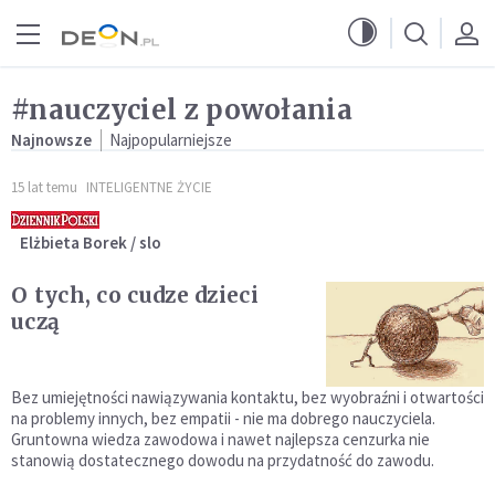
Przejdź do menu głównego
Przejdź do treści
#nauczyciel z powołania
Najnowsze
Najpopularniejsze
15 lat temu
INTELIGENTNE ŻYCIE
Elżbieta Borek / slo
O tych, co cudze dzieci
uczą
Bez umiejętności nawiązywania kontaktu, bez wyobraźni i otwartości
na problemy innych, bez empatii - nie ma dobrego nauczyciela.
Gruntowna wiedza zawodowa i nawet najlepsza cenzurka nie
stanowią dostatecznego dowodu na przydatność do zawodu.