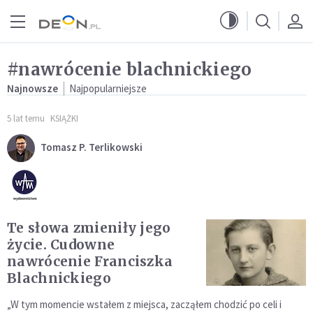
Przejdź do menu głównego
Przejdź do treści
#nawrócenie blachnickiego
Najnowsze
Najpopularniejsze
5 lat temu
KSIĄŻKI
Tomasz P. Terlikowski
Te słowa zmieniły jego
życie. Cudowne
nawrócenie Franciszka
Blachnickiego
„W tym momencie wstałem z miejsca, zacząłem chodzić po celi i