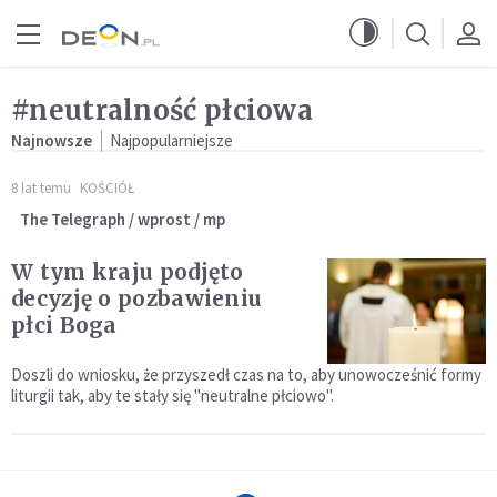
Przejdź do menu głównego
Przejdź do treści
#neutralność płciowa
Najnowsze
Najpopularniejsze
8 lat temu
KOŚCIÓŁ
The Telegraph / wprost / mp
W tym kraju podjęto
decyzję o pozbawieniu
płci Boga
Doszli do wniosku, że przyszedł czas na to, aby unowocześnić formy
liturgii tak, aby te stały się "neutralne płciowo".