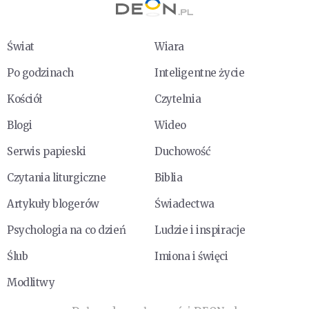
Świat
Wiara
Po godzinach
Inteligentne życie
Kościół
Czytelnia
Blogi
Wideo
Serwis papieski
Duchowość
Czytania liturgiczne
Biblia
Artykuły blogerów
Świadectwa
Psychologia na co dzień
Ludzie i inspiracje
Ślub
Imiona i święci
Modlitwy