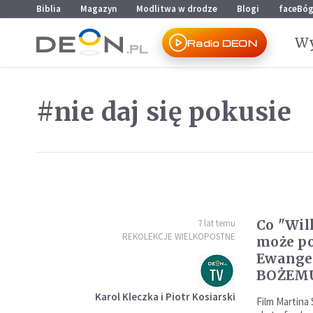
Przejdź do menu głównego
Przejdź do treści
Biblia
Magazyn
Modlitwa w drodze
Blogi
faceBó
Wy
Radio DEON
#nie daj się pokusie
Co "Wil
7 lat temu
REKOLEKCJE WIELKOPOSTNE
może po
Ewangel
BOŻEM
Karol Kleczka i Piotr Kosiarski
Film Martina