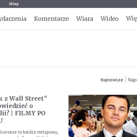
g
Sklep
Wię
darzenia
Komentarze
Wiara
Wideo
Najnowsze
Najp
k z Wall Street"
wiedzieć o
ii? | FILMY PO
U
 Scorsese to bardzo nietypowy,