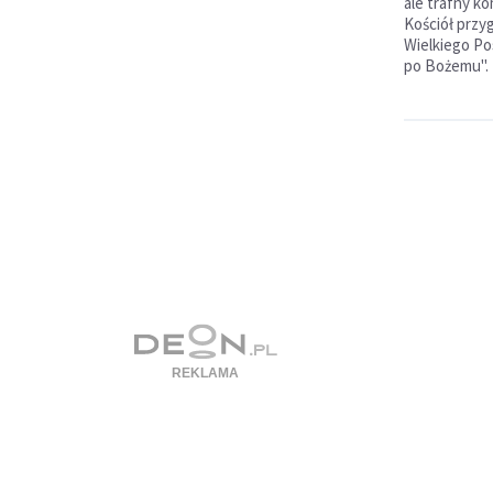
ale trafny k
Kościół przy
Wielkiego Po
po Bożemu".