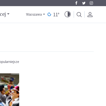
11
°
cej
Warszawa
opularniejsze