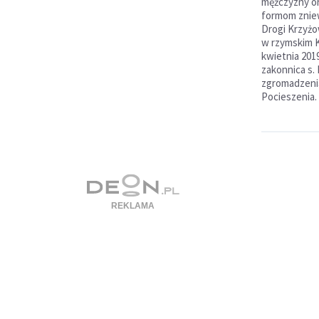
mężczyzny or
formom zniew
Drogi Krzyżo
w rzymskim K
kwietnia 201
zakonnica s.
zgromadzenia
Pocieszenia.