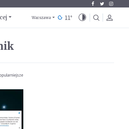
11
°
cej
Warszawa
nik
opularniejsze