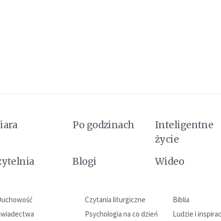
iara
Po godzinach
Inteligentne
życie
zytelnia
Blogi
Wideo
Duchowość
Czytania liturgiczne
Biblia
Świadectwa
Psychologia na co dzień
Ludzie i inspira