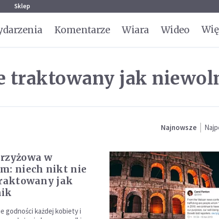
g
Sklep
Wię
darzenia
Komentarze
Wiara
Wideo
ie traktowany jak niewol
Najnowsze
Najp
krzyżowa w
m: niech nikt nie
traktowany jak
nik
e godności każdej kobiety i