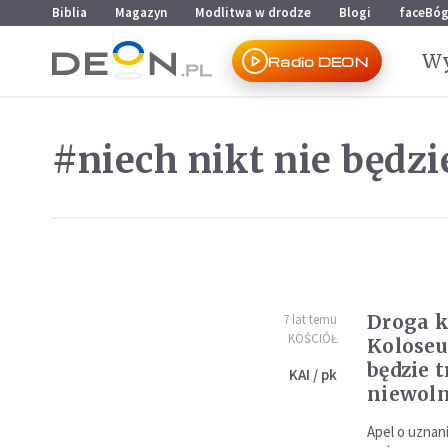
Przejdź do menu głównego
Przejdź do treści
Biblia
Magazyn
Modlitwa w drodze
Blogi
faceBó
Wy
Radio DEON
#niech nikt nie będz
Droga 
7 lat temu
KOŚCIÓŁ
Koloseu
będzie 
KAI / pk
niewol
Apel o uznani