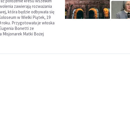
az położenie kresu wszelkim
olenia zawierają rozważania
wej, która będzie odbywała się
oloseum w Wielki Piątek, 19
9 roku. Przygotowała je włoska
 Eugenia Bonetti ze
 Misjonarek Matki Bożej