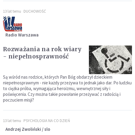
13 lat temu
DUCHOWOŚĆ
Radio Warszawa
Rozważania na rok wiary
- niepełnosprawność
Są wśród nas rodzice, których Pan Bóg obdarzył dzieckiem
niepełnosprawnym - nie każdy przeżywa to jednak jako dar. Po ludzku
to ciężka próba, wymagająca heroizmu, wewnętrznej siły i
poświęcenia. Czy można takie powołanie przeżywać z radością i
poczuciem misji?
13 lat temu
PSYCHOLOGIA NA CO DZIEŃ
Andrzej Zwoliński / slo