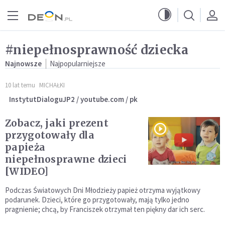
Przejdź do menu głównego
Przejdź do treści
#niepełnosprawność dziecka
Najnowsze
Najpopularniejsze
10 lat temu
MICHAŁKI
InstytutDialoguJP2 / youtube.com / pk
Zobacz, jaki prezent
przygotowały dla
papieża
niepełnosprawne dzieci
[WIDEO]
Podczas Światowych Dni Młodzieży papież otrzyma wyjątkowy
podarunek. Dzieci, które go przygotowały, mają tylko jedno
pragnienie; chcą, by Franciszek otrzymał ten piękny dar ich serc.