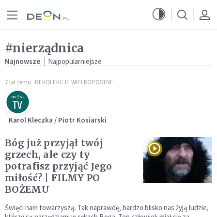
Przejdź do menu głównego
Przejdź do treści
#nierządnica
Najnowsze
Najpopularniejsze
7 lat temu
REKOLEKCJE WIELKOPOSTNE
Karol Kleczka / Piotr Kosiarski
Bóg już przyjął twój
grzech, ale czy ty
potrafisz przyjąć Jego
miłość? | FILMY PO
BOŻEMU
Święci nam towarzyszą. Tak naprawdę, bardzo blisko nas żyją ludzie,
którzy są narzędziami w rękach Boga. Ten człowiek miał się za