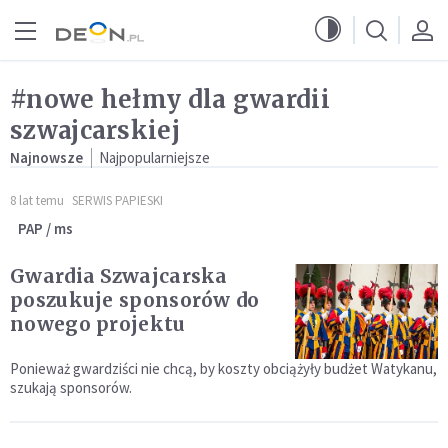
Przejdź do menu głównego
Przejdź do treści
#nowe hełmy dla gwardii
szwajcarskiej
Najnowsze
Najpopularniejsze
8 lat temu
SERWIS PAPIESKI
PAP / ms
Gwardia Szwajcarska
poszukuje sponsorów do
nowego projektu
Ponieważ gwardziści nie chcą, by koszty obciążyły budżet Watykanu,
szukają sponsorów.