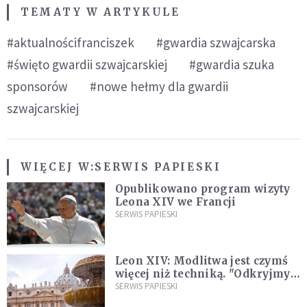
TEMATY W ARTYKULE
#aktualnościfranciszek
#gwardia szwajcarska
#święto gwardii szwajcarskiej
#gwardia szuka
sponsorów
#nowe hełmy dla gwardii
szwajcarskiej
WIĘCEJ W:
SERWIS PAPIESKI
Opublikowano program wizyty
Leona XIV we Francji
SERWIS PAPIESKI
Leon XIV: Modlitwa jest czymś
więcej niż techniką. "Odkryjmy
ją na nowo"
SERWIS PAPIESKI