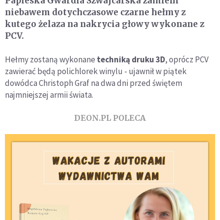
Papieska Gwardia Szwajcarska zamieni
niebawem dotychczasowe czarne hełmy z
kutego żelaza na nakrycia głowy wykonane z
PCV.
Hełmy zostaną wykonane
techniką druku 3D
, oprócz PCV
zawierać będą polichlorek winylu - ujawnił w piątek
dowódca Christoph Graf na dwa dni przed świętem
najmniejszej armii świata.
DEON.PL POLECA