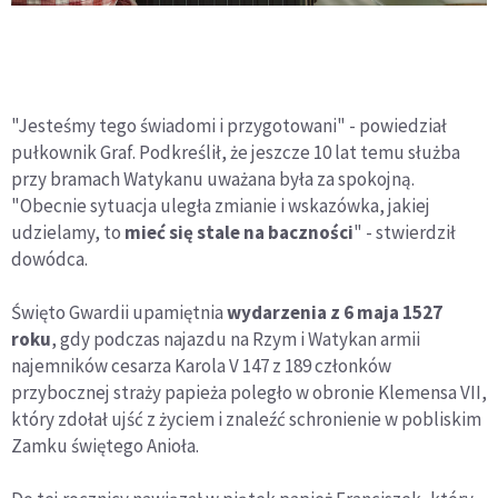
"Jesteśmy tego świadomi i przygotowani" - powiedział
pułkownik Graf. Podkreślił, że jeszcze 10 lat temu służba
przy bramach Watykanu uważana była za spokojną.
"Obecnie sytuacja uległa zmianie i wskazówka, jakiej
udzielamy, to
mieć się stale na baczności
" - stwierdził
dowódca.
Święto Gwardii upamiętnia
wydarzenia z 6 maja 1527
roku
, gdy podczas najazdu na Rzym i Watykan armii
najemników cesarza Karola V 147 z 189 członków
przybocznej straży papieża poległo w obronie Klemensa VII,
który zdołał ujść z życiem i znaleźć schronienie w pobliskim
Zamku świętego Anioła.