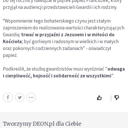
Do tej rocznicy nawiązał w piątek papież Franciszek, który
przyjął na audiencji przedstawicieli Gwardii i ich rodziny.
“Wspomnienie tego bohaterskiego czynu jest stałym
zaproszeniem do realizowania wartości charakteryzujących
Gwardię:
trwać w przyjaźni z Jezusem i w miłości do
Kościoła
; być gorliwym i radosnym w wielkich i w małych
oraz pokornych codziennych zadaniach" - oświadczył
papież.
Podkreślił, że służbę gwardzistów musi wyróżniać "
odwaga
i cierpliwość, hojność i solidarność ze wszystkimi
".
Tworzymy DEON.pl dla Ciebie