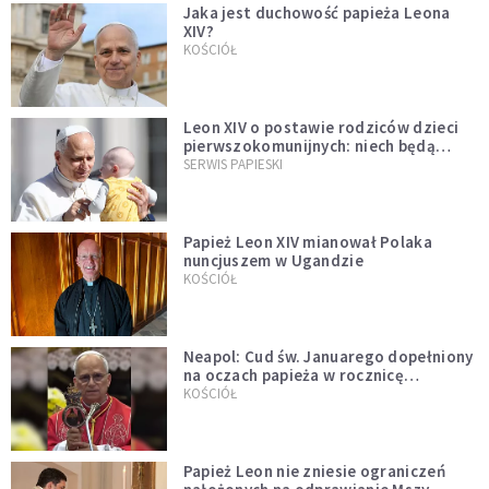
Jaka jest duchowość papieża Leona
XIV?
KOŚCIÓŁ
Leon XIV o postawie rodziców dzieci
pierwszokomunijnych: niech będą
przykładem
SERWIS PAPIESKI
Papież Leon XIV mianował Polaka
nuncjuszem w Ugandzie
KOŚCIÓŁ
Neapol: Cud św. Januarego dopełniony
na oczach papieża w rocznicę
pontyfikatu!
KOŚCIÓŁ
Papież Leon nie zniesie ograniczeń