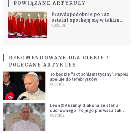
POWIĄZANE ARTYKUŁY
Prawdopodobnie po raz
ostatni spotkają się w takim
składzie. Co dalej z radą
KOŚCIÓŁ
kardynałów?
REKOMENDOWANE DLA CIEBIE /
POLECANE ARTYKUŁY
To będzie "akt schizmatyczny". Papież
apeluje do lefebrystów
KOŚCIÓŁ
Leon XIV usunął diakona ze stanu
duchownego. To jego pierwsza tak
bezprecedensowa decyzja
KOŚCIÓŁ