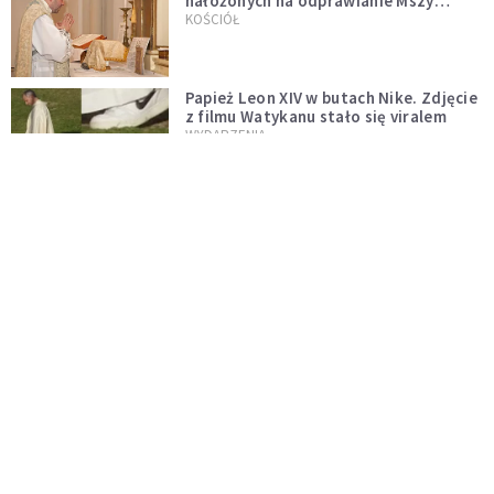
nałożonych na odprawianie Mszy
trydenckiej. „Traditionis custodes”
KOŚCIÓŁ
zostaje w mocy
Papież Leon XIV w butach Nike. Zdjęcie
z filmu Watykanu stało się viralem
WYDARZENIA