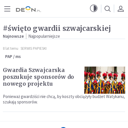
Przejdź do menu głównego
Przejdź do treści
#święto gwardii szwajcarskiej
Najnowsze
Najpopularniejsze
8 lat temu
SERWIS PAPIESKI
PAP / ms
Gwardia Szwajcarska
poszukuje sponsorów do
nowego projektu
Ponieważ gwardziści nie chcą, by koszty obciążyły budżet Watykanu,
szukają sponsorów.