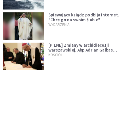
Śpiewający ksiądz podbija internet.
"Chcę go na swoim ślubie"
WYDARZENIA
[PILNE] Zmiany w archidiecezji
warszawskiej. Abp Adrian Galbas
wręczył dekrety nowym proboszczom
KOŚCIÓŁ
[PILNE] Podjęto kroki ws. księdza
Sawielewicza. Nie zobaczymy go w
mediach
WYDARZENIA