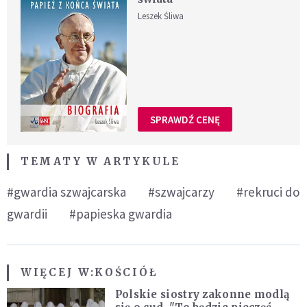
Leszek Śliwa
SPRAWDŹ CENĘ
TEMATY W ARTYKULE
#gwardia szwajcarska
#szwajcarzy
#rekruci do
gwardii
#papieska gwardia
WIĘCEJ W:
KOŚCIÓŁ
Polskie siostry zakonne modlą