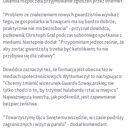
Gwardia rozpoczęła przyjmowanie zgłoszeń przez internet.
"Problem ze znalezieniem nowych gwardzistów wynika z
tego, że gospodarka w Szwajcarii ma się bardzo dobrze,
praktycznie nie ma bezrobocia" - przyznał dowódca,
pułkownik Christoph Graf podczas sobotniego spotkania z
mediami. Następnie dodał: "Przypominam jednocześnie, że
aby zostać gwardzistą trzeba być katolikiem; tu nie
przybywa się dla zabawy".
Dowódca zaznaczył też, że formacja jest obecna też w
mediach społecznościowych. Wytłumaczył to następująco:
"Chcemy zmienić wizerunek Gwardii Szwajcarskiej; nie
tylko chodzi o to, by trzymać halabardę i stać w miejscu".
Najważniejszą kwestią, jak podkreślił, jest zapewnianie
bezpieczeństwa.
"Towarzyszymy Ojcu Świętemu wszędzie, w czasie podróży
zagranicznych i wizyt w parafii" - dodał komendant.