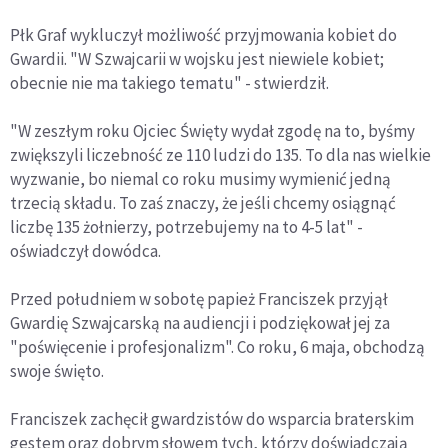
Płk Graf wykluczył możliwość przyjmowania kobiet do
Gwardii. "W Szwajcarii w wojsku jest niewiele kobiet;
obecnie nie ma takiego tematu" - stwierdził.
"W zeszłym roku Ojciec Święty wydał zgodę na to, byśmy
zwiększyli liczebność ze 110 ludzi do 135. To dla nas wielkie
wyzwanie, bo niemal co roku musimy wymienić jedną
trzecią składu. To zaś znaczy, że jeśli chcemy osiągnąć
liczbę 135 żołnierzy, potrzebujemy na to 4-5 lat" -
oświadczył dowódca.
Przed południem w sobotę papież Franciszek przyjął
Gwardię Szwajcarską na audiencji i podziękował jej za
"poświęcenie i profesjonalizm". Co roku, 6 maja, obchodzą
swoje święto.
Franciszek zachęcił gwardzistów do wsparcia braterskim
gestem oraz dobrym słowem tych, którzy doświadczają