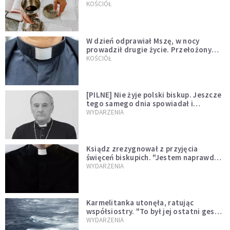
KOŚCIÓŁ
W dzień odprawiał Mszę, w nocy
prowadził drugie życie. Przełożony
kazał mu opuścić zakon
KOŚCIÓŁ
[PILNE] Nie żyje polski biskup. Jeszcze
tego samego dnia spowiadał i
sprawował Mszę świętą
WYDARZENIA
Ksiądz zrezygnował z przyjęcia
święceń biskupich. "Jestem naprawdę
niegodny"
WYDARZENIA
Karmelitanka utonęła, ratując
współsiostry. "To był jej ostatni gest
miłości"
WYDARZENIA