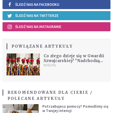
ŚLEDŹ NAS NA FACEBOOKU
ŚLEDŹ NAS NA TWITTERZE
ŚLEDŹ NAS NA INSTAGRAMIE
POWIĄZANE ARTYKUŁY
Co złego dzieje się w Gwardii
Szwajcarskiej? "Nadchodzą
dla nas trudne lata"
KOŚCIÓŁ
REKOMENDOWANE DLA CIEBIE /
POLECANE ARTYKUŁY
Potrzebujesz pomocy? Pomodlimy się
w Twojej intencji