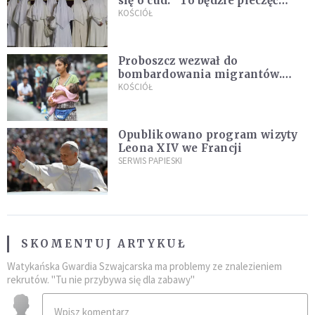
się o cud. "To będzie pieczęć
Pana Boga dla naszej wiary"
KOŚCIÓŁ
Proboszcz wezwał do
bombardowania migrantów.
"Masowy ogień przeciwko
KOŚCIÓŁ
najeźdźcom!"
Opublikowano program wizyty
Leona XIV we Francji
SERWIS PAPIESKI
SKOMENTUJ ARTYKUŁ
Watykańska Gwardia Szwajcarska ma problemy ze znalezieniem
rekrutów. "Tu nie przybywa się dla zabawy"