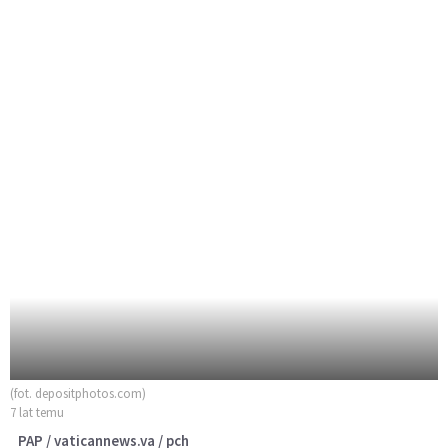
(fot. depositphotos.com)
7 lat temu
PAP / vaticannews.va / pch