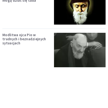
mogą dziać się cuda
Modlitwa ojca Pio w
trudnych i beznadziejnych
sytuacjach