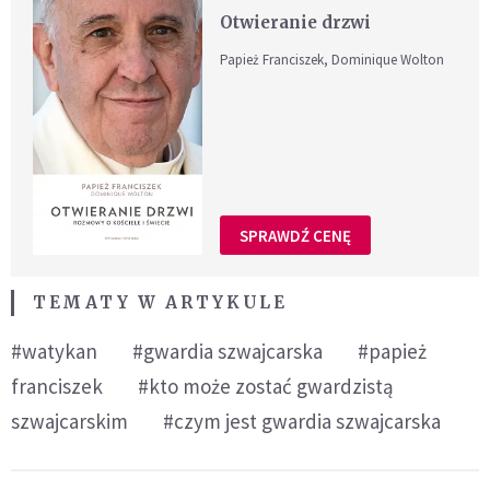
Otwieranie drzwi
Papież Franciszek, Dominique Wolton
SPRAWDŹ CENĘ
TEMATY W ARTYKULE
#watykan
#gwardia szwajcarska
#papież
franciszek
#kto może zostać gwardzistą
szwajcarskim
#czym jest gwardia szwajcarska