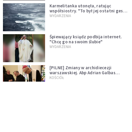
Karmelitanka utonęła, ratując
współsiostry. "To był jej ostatni gest
miłości"
WYDARZENIA
Śpiewający ksiądz podbija internet.
"Chcę go na swoim ślubie"
WYDARZENIA
[PILNE] Zmiany w archidiecezji
warszawskiej. Abp Adrian Galbas
wręczył dekrety nowym proboszczom
KOŚCIÓŁ
[PILNE] Podjęto kroki ws. księdza
Sawielewicza. Nie zobaczymy go w
mediach
WYDARZENIA