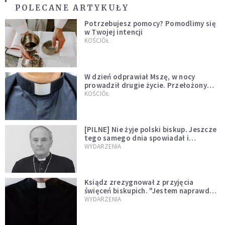
POLECANE ARTYKUŁY
Potrzebujesz pomocy? Pomodlimy się
w Twojej intencji
KOŚCIÓŁ
W dzień odprawiał Mszę, w nocy
prowadził drugie życie. Przełożony
kazał mu opuścić zakon
KOŚCIÓŁ
[PILNE] Nie żyje polski biskup. Jeszcze
tego samego dnia spowiadał i
sprawował Mszę świętą
WYDARZENIA
Ksiądz zrezygnował z przyjęcia
święceń biskupich. "Jestem naprawdę
niegodny"
WYDARZENIA