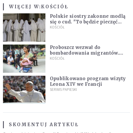
WIĘCEJ W:
KOŚCIÓŁ
Polskie siostry zakonne modlą
się o cud. "To będzie pieczęć
Pana Boga dla naszej wiary"
KOŚCIÓŁ
Proboszcz wezwał do
bombardowania migrantów.
"Masowy ogień przeciwko
KOŚCIÓŁ
najeźdźcom!"
Opublikowano program wizyty
Leona XIV we Francji
SERWIS PAPIESKI
SKOMENTUJ ARTYKUŁ