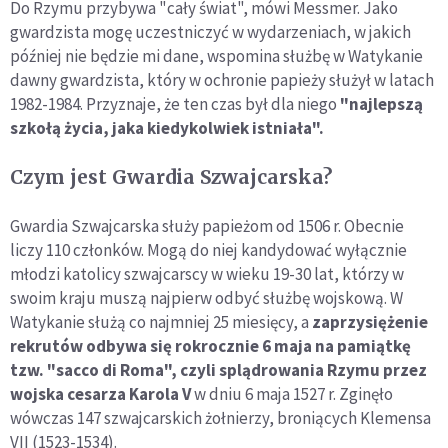
Do Rzymu przybywa "cały świat", mówi Messmer. Jako
gwardzista mogę uczestniczyć w wydarzeniach, w jakich
później nie będzie mi dane, wspomina służbę w Watykanie
dawny gwardzista, który w ochronie papieży służył w latach
1982-1984. Przyznaje, że ten czas był dla niego
"najlepszą
szkołą życia, jaka kiedykolwiek istniała".
Czym jest Gwardia Szwajcarska?
Gwardia Szwajcarska służy papieżom od 1506 r. Obecnie
liczy 110 członków. Mogą do niej kandydować wyłącznie
młodzi katolicy szwajcarscy w wieku 19-30 lat, którzy w
swoim kraju muszą najpierw odbyć służbę wojskową. W
Watykanie służą co najmniej 25 miesięcy, a
zaprzysiężenie
rekrutów odbywa się rokrocznie 6 maja na pamiątkę
tzw. "sacco di Roma", czyli splądrowania Rzymu przez
wojska cesarza Karola V
w dniu 6 maja 1527 r. Zginęło
wówczas 147 szwajcarskich żołnierzy, broniących Klemensa
VII (1523-1534).