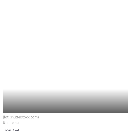
(fot. shutterstock.com)
8 lat temu
KAI / ml