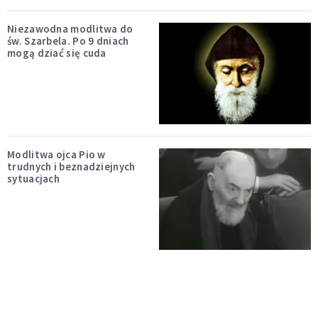
Niezawodna modlitwa do
św. Szarbela. Po 9 dniach
mogą dziać się cuda
Modlitwa ojca Pio w
trudnych i beznadziejnych
sytuacjach