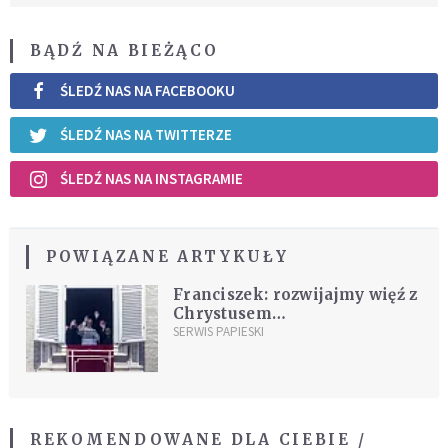
BĄDŹ NA BIEŻĄCO
ŚLEDŹ NAS NA FACEBOOKU
ŚLEDŹ NAS NA TWITTERZE
ŚLEDŹ NAS NA INSTAGRAMIE
POWIĄZANE ARTYKUŁY
Franciszek: rozwijajmy więź z
Chrystusem
zmartwychwstałym
SERWIS PAPIESKI
(dokumentacja)
REKOMENDOWANE DLA CIEBIE /