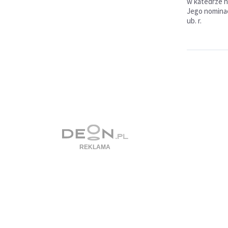
w katedrze n
Jego nominac
ub. r.