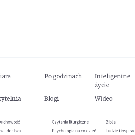
iara
Po godzinach
Inteligentne
życie
zytelnia
Blogi
Wideo
Duchowość
Czytania liturgiczne
Biblia
Świadectwa
Psychologia na co dzień
Ludzie i inspira