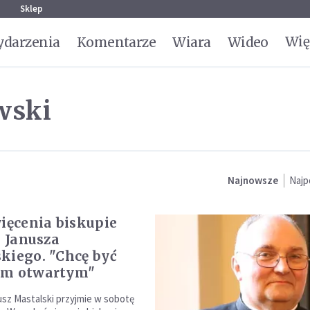
g
Sklep
Wię
darzenia
Komentarze
Wiara
Wideo
wski
Najnowsze
Najp
więcenia biskupie
. Janusza
kiego. "Chcę być
em otwartym"
nusz Mastalski przyjmie w sobotę