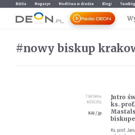
Przejdź do menu głównego
Przejdź do treści
Biblia
Magazyn
Modlitwa w drodze
Blogi
faceBó
Wy
Radio DEON
#nowy biskup krako
Jutro ś
7 lat temu
KOŚCIÓŁ
ks. prof
Mastals
KAI / jp
biskup
Ks. prof. Ja