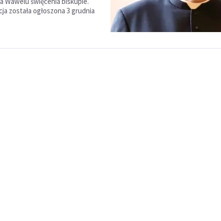
a Wawelu święcenia biskupie.
ja została ogłoszona 3 grudnia