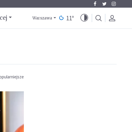
11
°
cej
Warszawa
opularniejsze