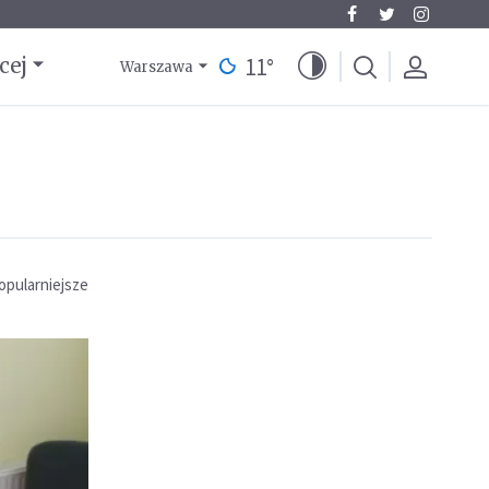
11
°
cej
Warszawa
opularniejsze