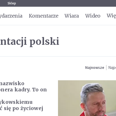
g
Sklep
Wię
darzenia
Komentarze
Wiara
Wideo
ntacji polski
Najnowsze
Najp
nazwisko
onera kadry. To on
zykowskiemu
ć się po życiowej
i