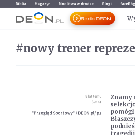
Przejdź do menu głównego
Przejdź do treści
Biblia
Magazyn
Modlitwa w drodze
Blogi
faceBó
Wy
Radio DEON
#nowy trener repreze
Znamy 
8 lat temu
ŚWIAT
selekcj
pomógł
"Przegląd Sportowy" / DEON.pl/ pz
Błaszc
podnieś
tragedi