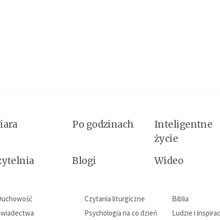
iara
Po godzinach
Inteligentne
życie
zytelnia
Blogi
Wideo
Duchowość
Czytania liturgiczne
Biblia
Świadectwa
Psychologia na co dzień
Ludzie i inspira