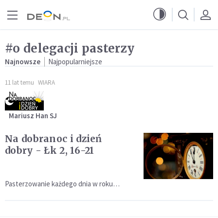
Przejdź do menu głównego
Przejdź do treści
#o delegacji pasterzy
Najnowsze
Najpopularniejsze
11 lat temu
WIARA
Mariusz Han SJ
Na dobranoc i dzień
dobry - Łk 2, 16-21
Pasterzowanie każdego dnia w roku…