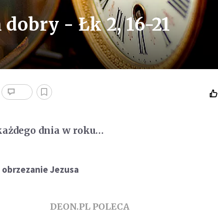
 dobry - Łk 2, 16-21
każdego dnia w roku…
i obrzezanie Jezusa
DEON.PL POLECA