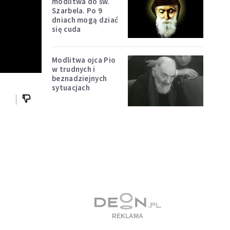
modlitwa do św.
Szarbela. Po 9
dniach mogą dziać
się cuda
Modlitwa ojca Pio
w trudnych i
beznadziejnych
sytuacjach