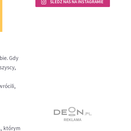
ŚLEDŹ NAS NA INSTAGRAMIE
obie. Gdy
szyscy,
rócili,
s, którym