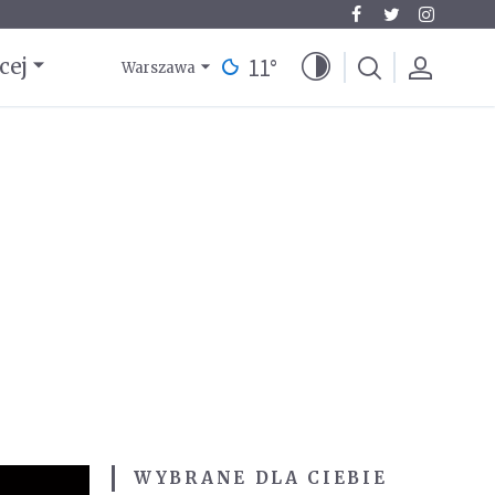
11
°
cej
Warszawa
WYBRANE DLA CIEBIE