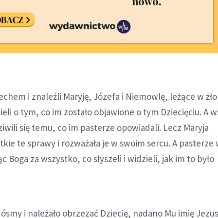
iechem i znaleźli Maryję, Józefa i Niemowlę, leżące w żł
ieli o tym, co im zostało objawione o tym Dziecięciu. A w
dziwili się temu, co im pasterze opowiadali. Lecz Maryja
ie te sprawy i rozważała je w swoim sercu. A pasterze w
c Boga za wszystko, co słyszeli i widzieli, jak im to było
ósmy i należało obrzezać Dziecię, nadano Mu imię Jezu