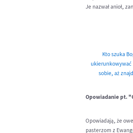
Je nazwał anioł, zan
Kto szuka Bo
ukierunkowywać n
sobie, aż znaj
Opowiadanie pt. "
Opowiadają, że owej
pasterzom z Ewangel