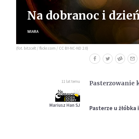
Na dobranoc i dzień
WIARA
(fot. bitzcelt / flickr.com / CC BY-NC-ND 2.0)
11 lat temu
Pasterzowanie 
Mariusz Han SJ
Pasterze u żłóbka 