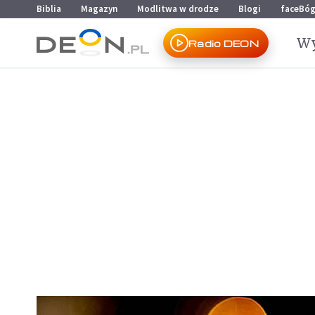
Przejdź do menu głównego
Przejdź do treści
Biblia
Magazyn
Modlitwa w drodze
Blogi
faceBó
Wy
Radio DEON