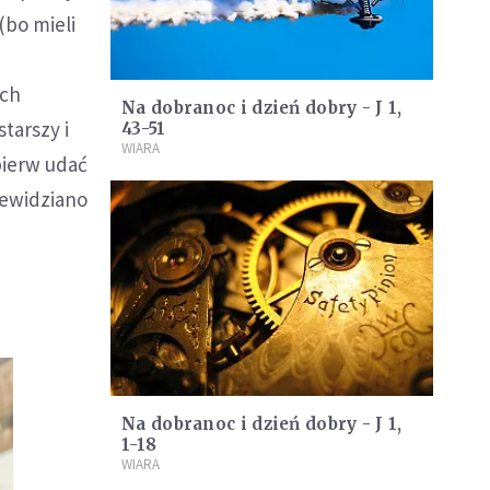
(bo mieli
ach
Na dobranoc i dzień dobry - J 1,
tarszy i
43-51
WIARA
pierw udać
zewidziano
Na dobranoc i dzień dobry - J 1,
1-18
WIARA