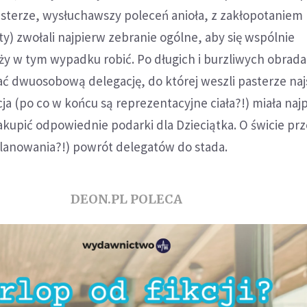
asterze, wysłuchawszy poleceń anioła, z zakłopotaniem 
ty) zwołali najpierw zebranie ogólne, aby się wspólnie
ży w tym wypadku robić. Po długich i burzliwych obrad
 dwuosobową delegację, do której weszli pasterze najs
ja (po co w końcu są reprezentacyjne ciała?!) miała naj
zakupić odpowiednie podarki dla Dzieciątka. O świcie pr
planowania?!) powrót delegatów do stada.
DEON.PL POLECA