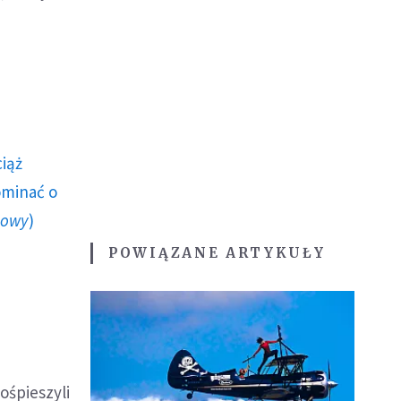
ciąż
ominać o
howy
)
POWIĄZANE ARTYKUŁY
ośpieszyli