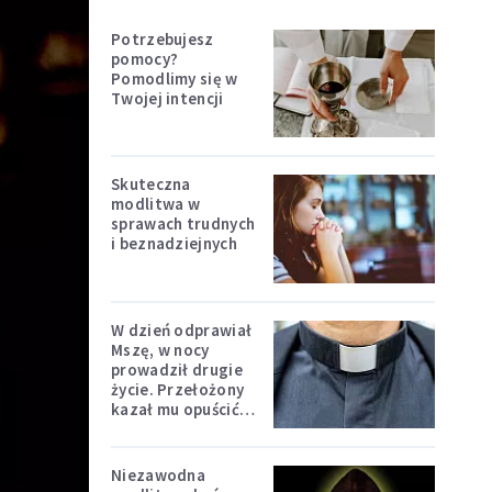
Potrzebujesz
pomocy?
Pomodlimy się w
Twojej intencji
Skuteczna
modlitwa w
sprawach trudnych
i beznadziejnych
W dzień odprawiał
Mszę, w nocy
prowadził drugie
życie. Przełożony
kazał mu opuścić
zakon
Niezawodna