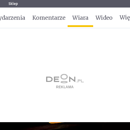
g
Sklep
Wię
darzenia
Komentarze
Wiara
Wideo