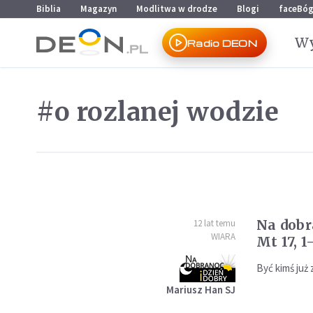
Przejdź do menu głównego
Przejdź do treści
Biblia
Magazyn
Modlitwa w drodze
Blogi
faceBó
Wy
Radio DEON
#o rozlanej wodzie
Na dobr
12 lat temu
WIARA
Mt 17, 1
Być kimś już
Mariusz Han SJ