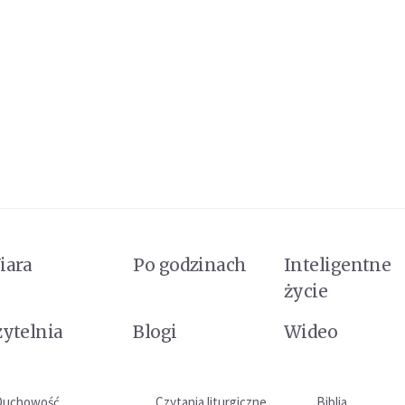
iara
Po godzinach
Inteligentne
życie
zytelnia
Blogi
Wideo
Duchowość
Czytania liturgiczne
Biblia