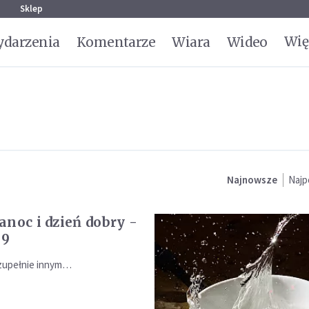
g
Sklep
Wię
darzenia
Komentarze
Wiara
Wideo
Najnowsze
Najp
anoc i dzień dobry -
-9
 zupełnie innym…