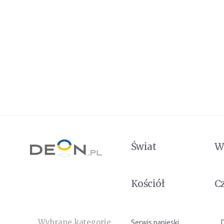
Świat
W
Kościół
C
Wybrane kategorie
Serwis papieski