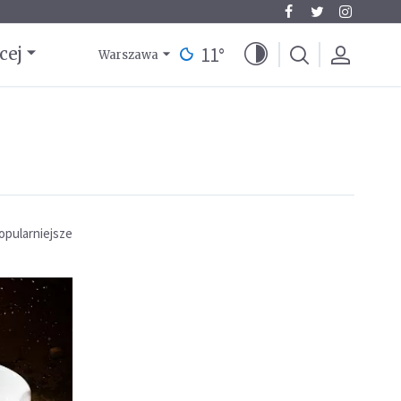
11
°
cej
Warszawa
opularniejsze