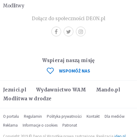
Modlitwy
Dołącz do społeczności DEON.pl
Wspieraj naszą misję
WSPOMÓŻ NAS
Jezuici.pl
Wydawnictwo WAM
Mando.pl
Modlitwa w drodze
O portalu
Regulamin
Polityka prywatności
Kontakt
Dla mediów
Reklama
Informacje o cookies
Patronat
Copyright 2019 © Deon.pl Wszystkie prawa zastrzeżone. Realizacja
ideo.pl