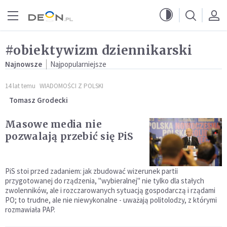
Przejdź do menu głównego
Przejdź do treści
#obiektywizm dziennikarski
Najnowsze
Najpopularniejsze
14 lat temu
WIADOMOŚCI Z POLSKI
Tomasz Grodecki
Masowe media nie
pozwalają przebić się PiS
PiS stoi przed zadaniem: jak zbudować wizerunek partii
przygotowanej do rządzenia, "wybieralnej" nie tylko dla stałych
zwolenników, ale i rozczarowanych sytuacją gospodarczą i rządami
PO; to trudne, ale nie niewykonalne - uważają politolodzy, z którymi
rozmawiała PAP.