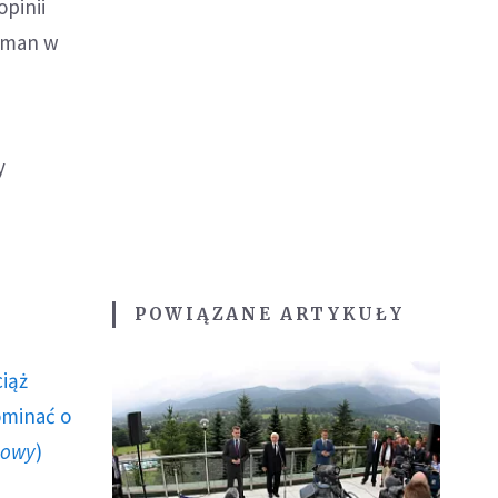
pinii
fman w
y
POWIĄZANE ARTYKUŁY
ciąż
ominać o
howy
)