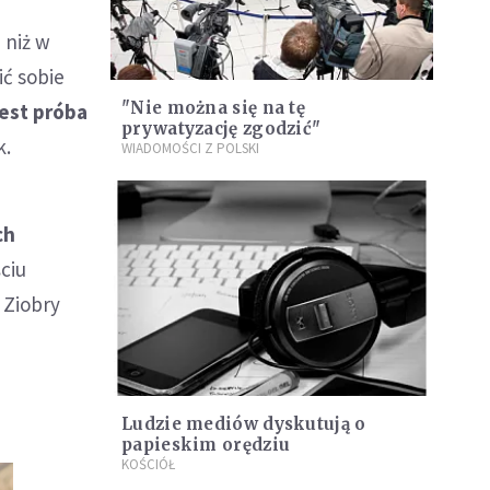
, niż w
ić sobie
"Nie można się na tę
jest próba
prywatyzację zgodzić"
k.
WIADOMOŚCI Z POLSKI
ch
ściu
 Ziobry
Ludzie mediów dyskutują o
papieskim orędziu
KOŚCIÓŁ