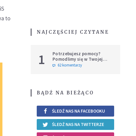
iS
wa to
NAJCZĘŚCIEJ CZYTANE
Potrzebujesz pomocy?
1
Pomodlimy się w Twojej
intencji
62 komentarzy
BĄDŹ NA BIEŻĄCO
ŚLEDŹ NAS NA FACEBOOKU
ŚLEDŹ NAS NA TWITTERZE