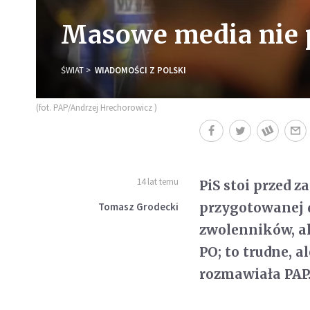
Masowe media nie p
ŚWIAT
WIADOMOŚCI Z POLSKI
(fot. PAP/Andrzej Hrechorowicz )
14 lat temu
PiS stoi przed 
przygotowanej d
Tomasz Grodecki
zwolenników, al
PO; to trudne, 
rozmawiała PAP