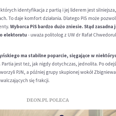
órych identyfikacja z partią i jej liderem jest silniejsza
h. To daje komfort działania. Dlatego PiS może pozwol
enty.
Wyborca PiS bardzo dużo zniesie. Stąd zasadna 
o elektoratu
- uważa politolog z UW dr Rafał Chwedoru
ńskiego ma stabilne poparcie, sięgające w niektóry
.
Partia jest też, jak nigdy dotychczas, jednolita. Po odej
tworzyli PJN, a później grupy skupionej wokół Zbigniewa
walczających się frakcji.
DEON.PL POLECA