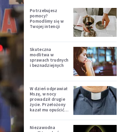
Potrzebujesz
pomocy?
Pomodlimy się w
Twojej intencji
Skuteczna
modlitwa w
sprawach trudnych
i beznadziejnych
W dzień odprawiał
Mszę, w nocy
prowadził drugie
życie. Przełożony
kazał mu opuścić
zakon
Niezawodna