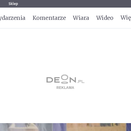
g
Sklep
Wię
darzenia
Komentarze
Wiara
Wideo