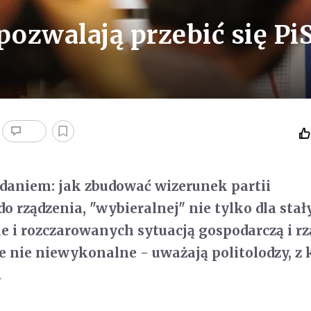
ozwalają przebić się Pi
zadaniem: jak zbudować wizerunek partii
o rządzenia, "wybieralnej" nie tylko dla stał
e i rozczarowanych sytuacją gospodarczą i r
ale nie niewykonalne - uważają politolodzy, z
.