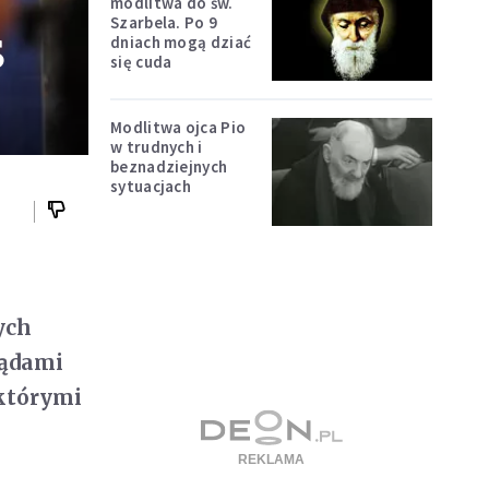
modlitwa do św.
Szarbela. Po 9
S
dniach mogą dziać
się cuda
Modlitwa ojca Pio
w trudnych i
beznadziejnych
sytuacjach
ych
ządami
 którymi