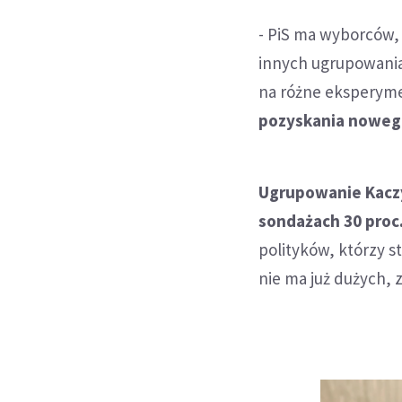
- PiS ma wyborców, kt
innych ugrupowaniac
na różne eksperym
pozyskania noweg
Ugrupowanie Kaczy
sondażach 30 proc
polityków, którzy s
nie ma już dużych, z