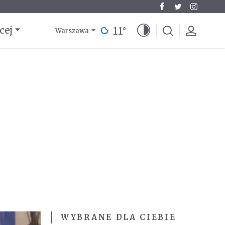
11
°
cej
Warszawa
WYBRANE DLA CIEBIE