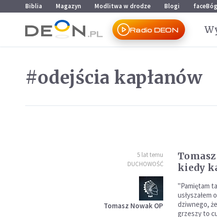
Przejdź do menu głównego
Przejdź do treści
Biblia
Magazyn
Modlitwa w drodze
Blogi
faceBó
Wy
Radio DEON
#odejścia kapłanów
Tomasz
5 lat temu
DUCHOWOŚĆ
kiedy k
"Pamiętam ta
usłyszałem o
dziwnego, że
Tomasz Nowak OP
grzeszy to c