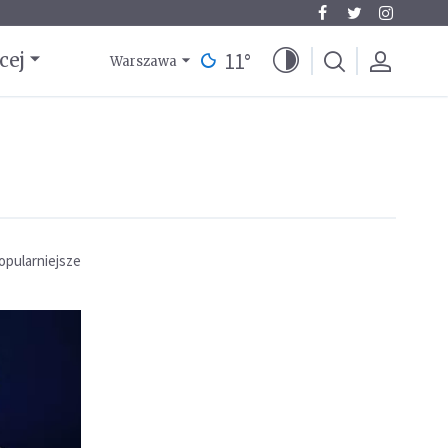
11
°
cej
Warszawa
opularniejsze