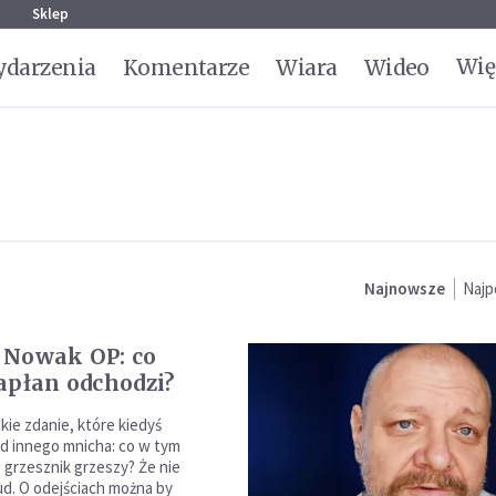
g
Sklep
Wię
darzenia
Komentarze
Wiara
Wideo
Najnowsze
Najp
 Nowak OP: co
apłan odchodzi?
kie zdanie, które kiedyś
d innego mnicha: co w tym
 grzesznik grzeszy? Że nie
ud. O odejściach można by