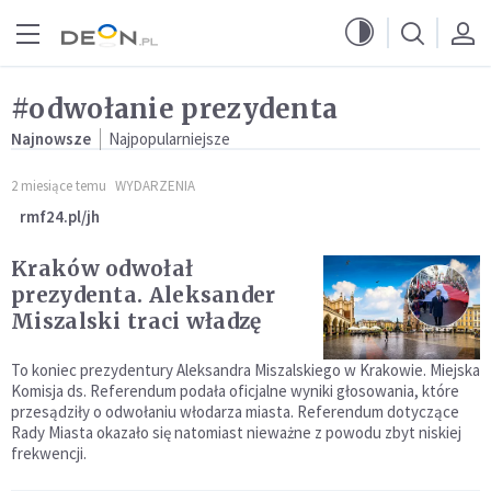
Przejdź do menu głównego
Przejdź do treści
#odwołanie prezydenta
Najnowsze
Najpopularniejsze
2 miesiące temu
WYDARZENIA
rmf24.pl/jh
Kraków odwołał
prezydenta. Aleksander
Miszalski traci władzę
To koniec prezydentury Aleksandra Miszalskiego w Krakowie. Miejska
Komisja ds. Referendum podała oficjalne wyniki głosowania, które
przesądziły o odwołaniu włodarza miasta. Referendum dotyczące
Rady Miasta okazało się natomiast nieważne z powodu zbyt niskiej
frekwencji.