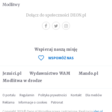
Modlitwy
Dołącz do społeczności DEON.pl
Wspieraj naszą misję
WSPOMÓŻ NAS
Jezuici.pl
Wydawnictwo WAM
Mando.pl
Modlitwa w drodze
O portalu
Regulamin
Polityka prywatności
Kontakt
Dla mediów
Reklama
Informacje o cookies
Patronat
Copyright 2019 © Deon.pl Wszystkie prawa zastrzeżone. Realizacja
ideo.pl