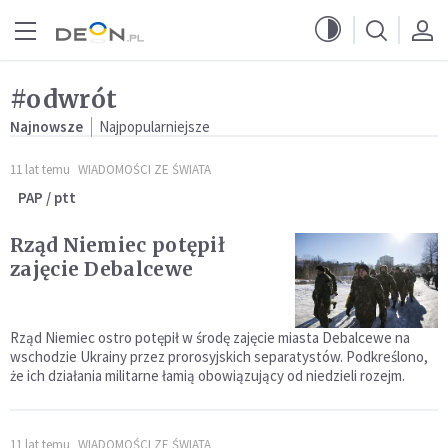
Przejdź do menu głównego
Przejdź do treści
#odwrót
Najnowsze
Najpopularniejsze
11 lat temu
WIADOMOŚCI ZE ŚWIATA
PAP / ptt
Rząd Niemiec potępił
zajęcie Debalcewe
Rząd Niemiec ostro potępił w środę zajęcie miasta Debalcewe na
wschodzie Ukrainy przez prorosyjskich separatystów. Podkreślono,
że ich działania militarne łamią obowiązujący od niedzieli rozejm.
11 lat temu
WIADOMOŚCI ZE ŚWIATA