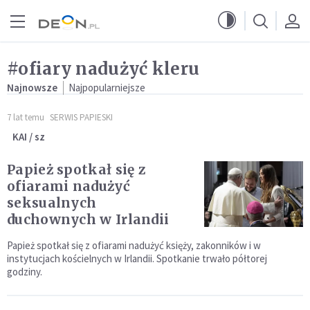
Przejdź do menu głównego
Przejdź do treści
#ofiary nadużyć kleru
Najnowsze
Najpopularniejsze
7 lat temu
SERWIS PAPIESKI
KAI / sz
Papież spotkał się z
ofiarami nadużyć
seksualnych
duchownych w Irlandii
Papież spotkał się z ofiarami nadużyć księży, zakonników i w
instytucjach kościelnych w Irlandii. Spotkanie trwało półtorej
godziny.