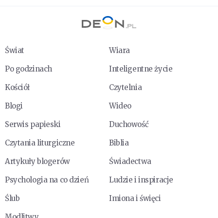
Świat
Wiara
Po godzinach
Inteligentne życie
Kościół
Czytelnia
Blogi
Wideo
Serwis papieski
Duchowość
Czytania liturgiczne
Biblia
Artykuły blogerów
Świadectwa
Psychologia na co dzień
Ludzie i inspiracje
Ślub
Imiona i święci
Modlitwy