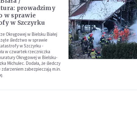
Biała /
tura: prowadzimy
o w sprawie
ofy w Szczyrku
ze Okręgowej w Bielsku Białej
zęte śledztwo w sprawie
katastrofy w Szczyrku -
ła w czwartek rzeczniczka
uratury Okręgowej w Bielsku-
zka Michulec. Dodała, że śledczy
 zdarzeniem zabezpieczają m.in.
ę.