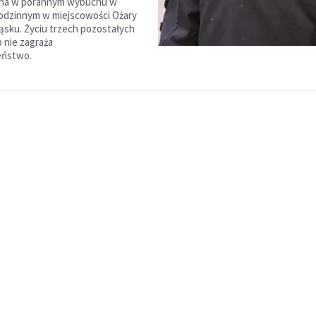
na w porannym wybuchu w
odzinnym w miejscowości Ożary
ąsku. Życiu trzech pozostałych
 nie zagraża
eństwo.