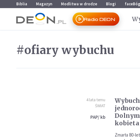
Przejdź do menu głównego
Przejdź do treści
Biblia
Magazyn
Modlitwa w drodze
Blogi
faceBó
Wy
Radio DEON
#ofiary wybuchu
Wybuch
4 lata temu
ŚWIAT
jednor
Dolnym 
PAP/ kb
kobieta
Zmarła 80-let