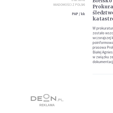
Bielsko 
WIADOMOŚCI Z POLSKI
Prokura
śledztw
PAP / kk
katastr
W prokuratur
zostało wszc
wczorajszej 
poinformowa
prasowa Prok
Białej Agnies
w związku ze
dokumentacj