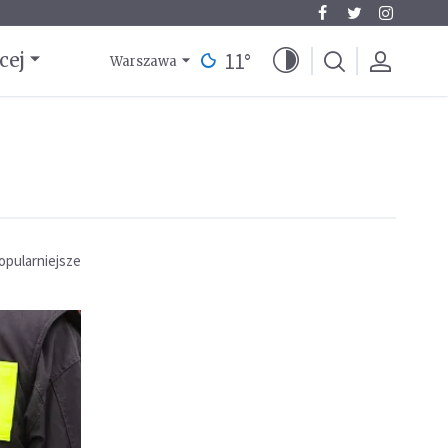
11
°
cej
Warszawa
opularniejsze