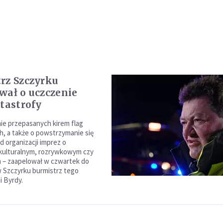
rz Szczyrku
wał o uczczenie
atastrofy
e przepasanych kirem flag
 a także o powstrzymanie się
od organizacji imprez o
kulturalnym, rozrywkowym czy
 – zaapelował w czwartek do
 Szczyrku burmistrz tego
i Byrdy.