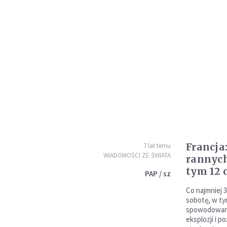
Francja
7 lat temu
WIADOMOŚCI ZE ŚWIATA
rannyc
tym 12 
PAP / sz
Co najmniej 
sobotę, w ty
spowodowane
eksplozji i p