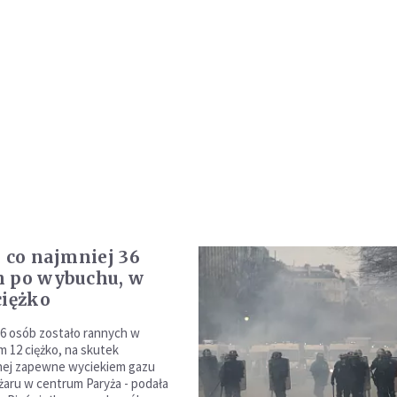
: co najmniej 36
h po wybuchu, w
ciężko
36 osób zostało rannych w
m 12 ciężko, na skutek
j zapewne wyciekiem gazu
ożaru w centrum Paryża - podała