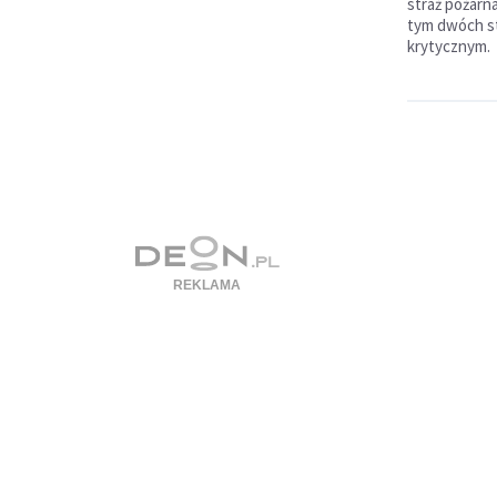
straż pożarna
tym dwóch st
krytycznym.