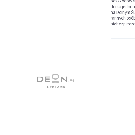
poszkodowa
domu jednor
na Dolnym Śl
rannych osób
niebezpiecz