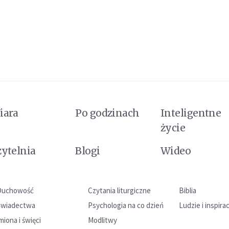
iara
Po godzinach
Inteligentne
życie
zytelnia
Blogi
Wideo
Duchowość
Czytania liturgiczne
Biblia
Świadectwa
Psychologia na co dzień
Ludzie i inspira
miona i święci
Modlitwy