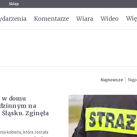
g
Sklep
Wię
darzenia
Komentarze
Wiara
Wideo
Najnowsze
Najp
 w domu
odzinnym na
Śląsku. Zginęła
nia kobieta, która została