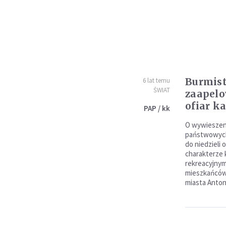
Burmist
6 lat temu
ŚWIAT
zaapelo
ofiar k
PAP / kk
O wywieszeni
państwowych,
do niedzieli 
charakterze 
rekreacyjnym
mieszkańców
miasta Anton