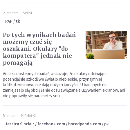
2 lata temu
ŚWIAT
PAP / tk
Po tych wynikach badań
możemy czuć się
oszukani. Okulary "do
komputera" jednak nie
pomagają
Analiza dostępnych badań wskazuje, że okulary odcinające
potencjalnie szkodliwe światło niebieskie, przynajmniej
krótkoterminowo nie dają dużych korzyści. U badanych nie
zmniejszało się obciążenie oczu związane z używaniem ekranów, ani
nie poprawiły się parametry snu.
5 lat temu
MICHAŁKI
Jessica Sinclair / facebook.com / boredpanda.com / pk