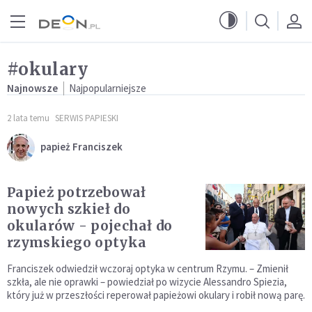
Przejdź do menu głównego
Przejdź do treści
#okulary
Najnowsze
Najpopularniejsze
2 lata temu
SERWIS PAPIESKI
papież Franciszek
Papież potrzebował
nowych szkieł do
okularów - pojechał do
rzymskiego optyka
Franciszek odwiedził wczoraj optyka w centrum Rzymu. – Zmienił
szkła, ale nie oprawki – powiedział po wizycie Alessandro Spiezia,
który już w przeszłości reperował papieżowi okulary i robił nową parę.