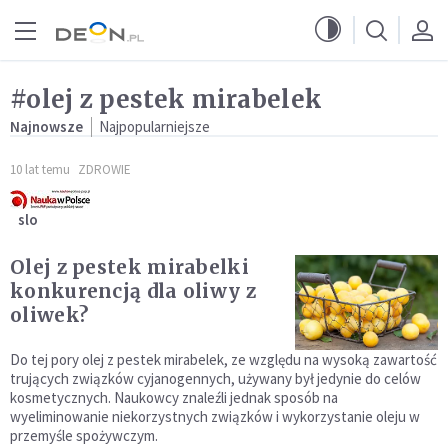
Przejdź do menu głównego
Przejdź do treści
#olej z pestek mirabelek
Najnowsze
Najpopularniejsze
10 lat temu
ZDROWIE
slo
Olej z pestek mirabelki
konkurencją dla oliwy z
oliwek?
Do tej pory olej z pestek mirabelek, ze względu na wysoką zawartość
trujących związków cyjanogennych, używany był jedynie do celów
kosmetycznych. Naukowcy znaleźli jednak sposób na
wyeliminowanie niekorzystnych związków i wykorzystanie oleju w
przemyśle spożywczym.