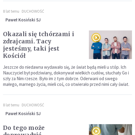
8 lat temu
DUCHOWOŚĆ
Paweł Kosiński SJ
Okazali się tchórzami i
zdrajcami. Tacy
jesteśmy, taki jest
Kościół
Jeszcze do niedawna wydawało się, że świat będą mieli u stóp. Ich
Nauczyciel był podziwiany, dokonywał wielkich cudów, słuchały Go i
szły za Nim rzesze. Było im z tym dobrze. Oderwani od swego
małego, marnego życia, mieli coś, co otwierało przed nimi cały świat.
8 lat temu
DUCHOWOŚĆ
Paweł Kosiński SJ
Do tego może