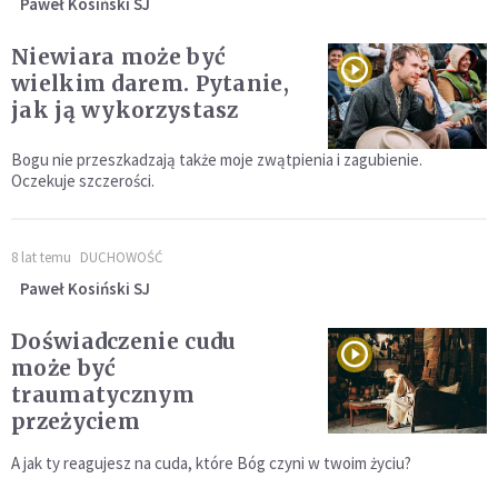
Paweł Kosiński SJ
Niewiara może być
wielkim darem. Pytanie,
jak ją wykorzystasz
Bogu nie przeszkadzają także moje zwątpienia i zagubienie.
Oczekuje szczerości.
8 lat temu
DUCHOWOŚĆ
Paweł Kosiński SJ
Doświadczenie cudu
może być
traumatycznym
przeżyciem
A jak ty reagujesz na cuda, które Bóg czyni w twoim życiu?