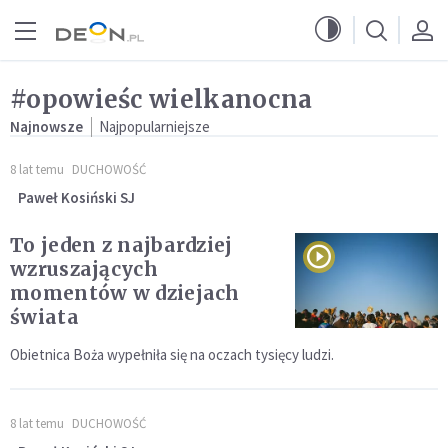
Przejdź do menu głównego
Przejdź do treści
#opowieśc wielkanocna
Najnowsze
Najpopularniejsze
8 lat temu
DUCHOWOŚĆ
Paweł Kosiński SJ
To jeden z najbardziej
wzruszających
momentów w dziejach
świata
Obietnica Boża wypełniła się na oczach tysięcy ludzi.
8 lat temu
DUCHOWOŚĆ