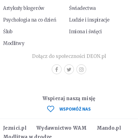
Artykuły blogerów
Świadectwa
Psychologia na co dzień
Ludzie i inspiracje
Ślub
Imiona i święci
Modlitwy
Dołącz do społeczności DEON.pl
Wspieraj naszą misję
WSPOMÓŻ NAS
Jezuici.pl
Wydawnictwo WAM
Mando.pl
Modlitwa w drodze