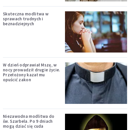
Skuteczna modlitwa w
sprawach trudnych i
beznadziejnych
W dzień odprawiał Mszę, w
nocy prowadził drugie życie.
Przełożony kazał mu
opuścić zakon
Niezawodna modlitwa do
św. Szarbela. Po 9 dniach
mogą dziać się cuda