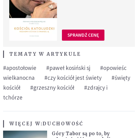
SPRAWDŹ CENĘ
TEMATY W ARTYKULE
#apostołowie
#paweł kosiński sj
#opowieśc
wielkanocna
#czy kościół jest świety
#święty
kościół
#grzeszny kościół
#zdrajcy i
tchórze
WIĘCEJ W:
DUCHOWOŚĆ
Góry Tabor są po to, by