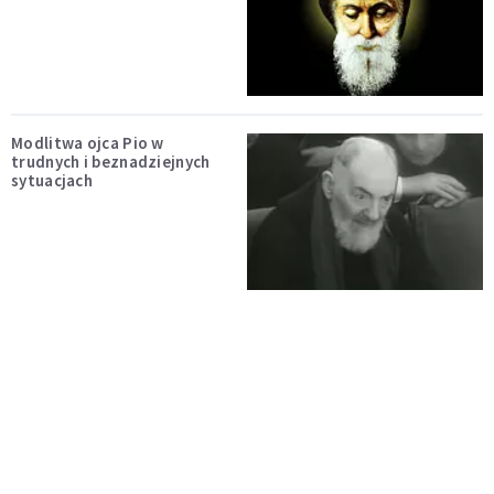
Modlitwa ojca Pio w
trudnych i beznadziejnych
sytuacjach