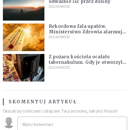
odważnie iść przez doliny
DUCHOWOŚĆ
Rekordowa fala upałów.
Ministerstwo Zdrowia alarmuje
po doświadczeniach z czerwca
DUCHOWOŚĆ
Z pożaru kościoła ocalało
tabernakulum. Gdy je otworzyli,
"zapach świeżego chleba
DUCHOWOŚĆ
zdominował smród spalenizny"
SKOMENTUJ ARTYKUŁ
Okazali się tchórzami i zdrajcami. Tacy jesteśmy, taki jest Kościół