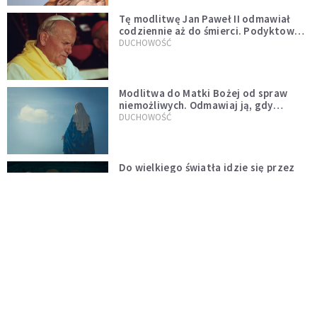
Tę modlitwę Jan Paweł II odmawiał
codziennie aż do śmierci. Podyktował
mu ją ojciec
DUCHOWOŚĆ
Modlitwa do Matki Bożej od spraw
niemożliwych. Odmawiaj ją, gdy
wszystko idzie źle
DUCHOWOŚĆ
Do wielkiego światła idzie się przez
wielkie ciemności
CZYTELNIA