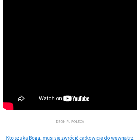
DEON.PL POLECA
Kto szuka Boga, musi się zwrócić całkowicie do wewnątrz.